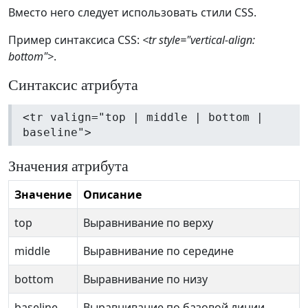
Вместо него следует использовать стили CSS.
Пример синтаксиса CSS:
<tr style="vertical-align:
bottom">
.
Синтаксис атрибута
<tr valign="top | middle | bottom |
baseline">
Значения атрибута
Значение
Описание
top
Выравнивание по верху
middle
Выравнивание по середине
bottom
Выравнивание по низу
baseline
Выравнивание по базовой линии.