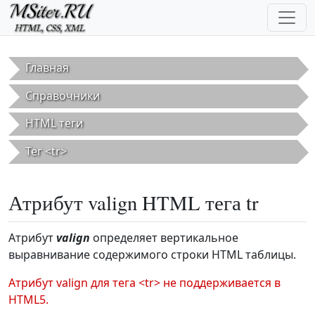
Перейти к основному содержанию
Главная
Справочники
HTML теги
Тег <tr>
Атрибут valign HTML тега tr
Атрибут
valign
определяет вертикальное
выравнивание содержимого строки HTML таблицы.
Атрибут valign для тега <tr> не поддерживается в
HTML5.