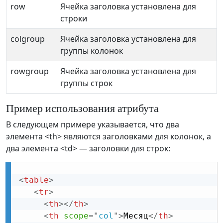
row
Ячейка заголовка установлена для
строки
colgroup
Ячейка заголовка установлена для
группы колонок
rowgroup
Ячейка заголовка установлена для
группы строк
Пример использования атрибута
В следующем примере указывается, что два
элемента <th> являются заголовками для колонок, а
два элемента <td> — заголовки для строк:
<
table
>
<
tr
>
<
th
>
</
th
>
<
th
scope
=
"
col
"
>
Месяц
</
th
>