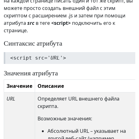
на каждой странице писать один и тот же скрипт, вы
можете просто создать внешний файл с этим
скриптом с расширением .js и затем при помощи
атрибута
src
в теге
<script>
подключить его к
странице.
Синтаксис атрибута
<script src='
URL
'>
Значения атрибута
Значение
Описание
URL
Определяет URL внешнего файла
скрипта.
Возможные значения:
Абсолютный URL – указывает на
другой веб-сайт (например,