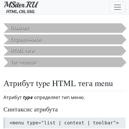
Перейти к основному содержанию
Главная
Справочники
HTML теги
Тег <menu>
Атрибут type HTML тега menu
Атрибут
type
определяет тип меню.
Синтаксис атрибута
<menu type="list | context | toolbar">