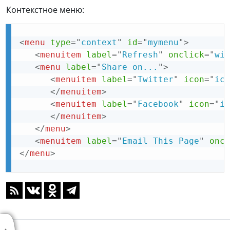
Контекстное меню:
<
menu
type
=
"
context
"
id
=
"
mymenu
"
>
<
menuitem
label
=
"
Refresh
"
onclick
=
"
win
<
menu
label
=
"
Share on...
"
>
<
menuitem
label
=
"
Twitter
"
icon
=
"
ico
</
menuitem
>
<
menuitem
label
=
"
Facebook
"
icon
=
"
ic
</
menuitem
>
</
menu
>
<
menuitem
label
=
"
Email This Page
"
oncl
</
menu
>