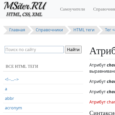
Перейти к основному содержанию
Самоучители
Справочни
Главная
Справочники
HTML теги
Тег 
Атриб
Атрибут
char
ВСЕ HTML ТЕГИ
выравниван
<!--...-->
Атрибут
char
a
Атрибут
char
abbr
Атрибут char
acronym
Синтакси