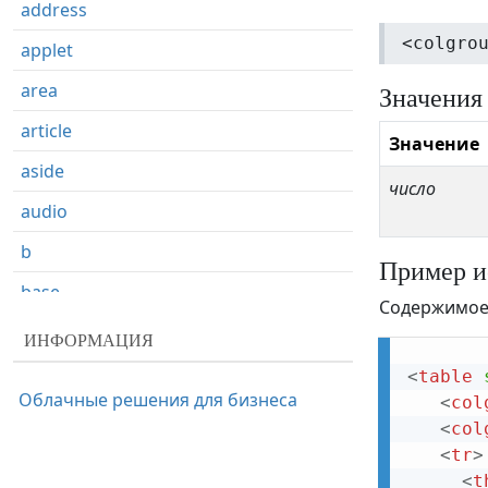
address
<colgro
applet
area
Значения
article
Значение
aside
число
audio
b
Пример и
base
Содержимое 
basefont
ИНФОРМАЦИЯ
bdi
<
table
Облачные решения для бизнеса
<
col
bdo
<
col
big
<
tr
>
<
t