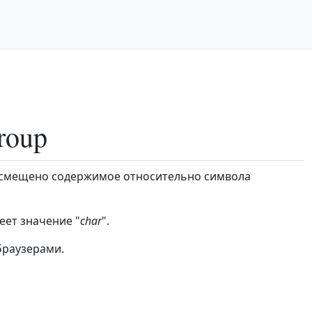
roup
т смещено содержимое относительно символа
ет значение "
char
".
браузерами.