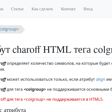
ки
Статьи
Как сделать
Контакт
Вход
<colgroup>
ут charoff HTML тега colg
off
определяет количество символов, на которые буде
ия.
off
может использоваться только, если атрибут
align
име
off
для тега
<colgroup>
не поддерживается основными 
off для тега <colgroup> не поддерживается в HTML5.
с атрибута