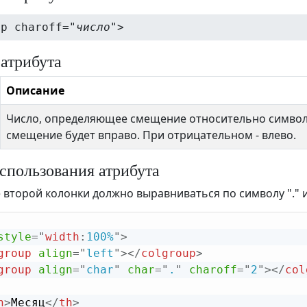
up charoff="
число
">
 атрибута
Описание
Число, определяющее смещение относительно символ
смещение будет вправо. При отрицательном - влево.
спользования атрибута
второй колонки должно выравниваться по символу "." и
style
="
width
:
100%
"
>
group
align
=
"
left
"
>
</
colgroup
>
group
align
=
"
char
"
char
=
"
.
"
charoff
=
"
2
"
>
</
col
h
>
Месяц
</
th
>