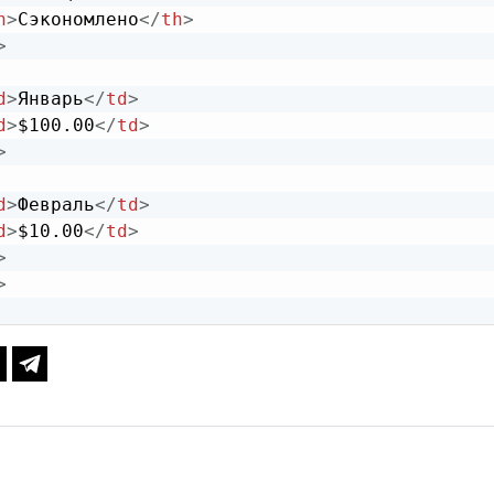
h
>
Сэкономлено
</
th
>
>
d
>
Январь
</
td
>
d
>
$100.00
</
td
>
>
d
>
Февраль
</
td
>
d
>
$10.00
</
td
>
>
>