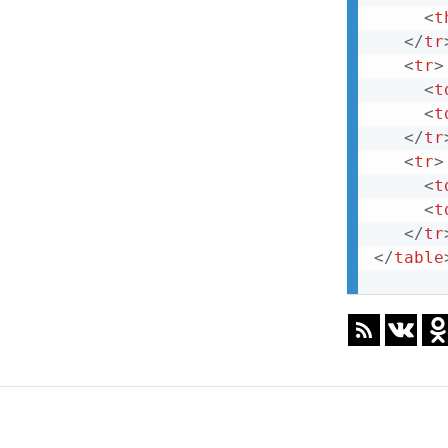
blockquote
<
t
body
</
tr
<
tr
>
br
<
t
<
t
button
</
tr
canvas
<
tr
>
<
t
caption
<
t
center
</
tr
</
table
cite
code
col
colgroup
datalist