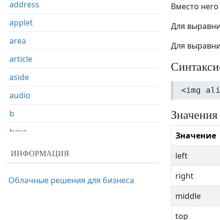
address
Вместо него
applet
Для выравни
area
Для выравни
article
Синтакси
aside
<img al
audio
Значения
b
base
Значение
basefont
ИНФОРМАЦИЯ
left
bdi
right
Облачные решения для бизнеса
bdo
middle
big
top