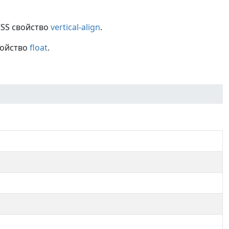
CSS свойство
vertical-align
.
войство
float
.