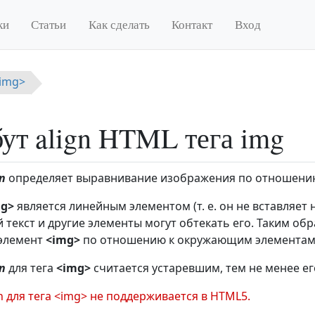
ки
Статьи
Как сделать
Контакт
Вход
<img>
ут align HTML тега img
n
определяет выравнивание изображения по отношени
mg>
является линейным элементом (т. е. он не вставляет н
текст и другие элементы могут обтекать его. Таким об
 элемент
<img>
по отношению к окружающим элементам
n
для тега
<img>
считается устаревшим, тем не менее е
n для тега <img> не поддерживается в HTML5.