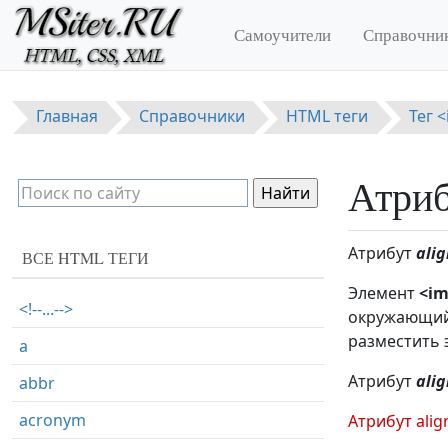
Перейти к основному содержанию
Самоучители
Справочни
Главная
Справочники
HTML теги
Тег 
Атриб
Атрибут
alig
ВСЕ HTML ТЕГИ
Элемент
<i
<!--...-->
окружающий 
разместить
a
Атрибут
alig
abbr
acronym
Атрибут alig