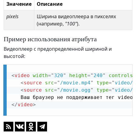
Значение
Описание
pixels
Ширина видеоплеера в пикселях
(например,
"100"
).
Пример использования атрибута
Видеоплеер с предопределенной шириной и
высотой:
<
video
width
=
"
320
"
height
=
"
240
"
controls
>
<
source
src
=
"
/movie.mp4
"
type
=
"
video/m
<
source
src
=
"
/movie.ogg
"
type
=
"
video/o
</
video
>