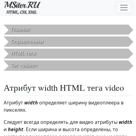
Перейти к основному содержанию
Главная
Справочники
HTML теги
Тег <video>
Атрибут width HTML тега video
Атрибут
width
определяет ширину видеоплеера в
пикселях.
Следует всегда определять для видео атрибуты
width
и
height
. Если ширина и высота определены, то