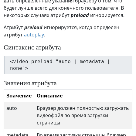
дать определенные указания браузеру о том, что
будет лучше всего для конечного пользователя. В
некоторых случаях атрибут
preload
игнорируется.
Атрибут
preload
игнорируется, когда определен
атрибут
autoplay
.
Синтаксис атрибута
<video preload="auto | metadata |
none">
Значения атрибута
Значение
Описание
auto
Браузер должен полностью загружать
видеофайл во время загрузки
страницы
metadata
Во время загрузки страницы браузер