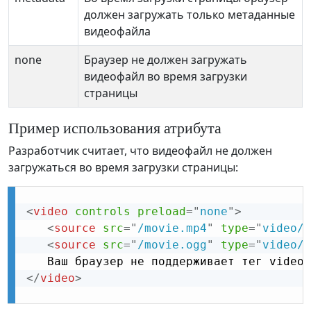
должен загружать только метаданные
видеофайла
none
Браузер не должен загружать
видеофайл во время загрузки
страницы
Пример использования атрибута
Разработчик считает, что видеофайл не должен
загружаться во время загрузки страницы:
<
video
controls
preload
=
"
none
"
>
<
source
src
=
"
/movie.mp4
"
type
=
"
video/m
<
source
src
=
"
/movie.ogg
"
type
=
"
video/o
</
video
>