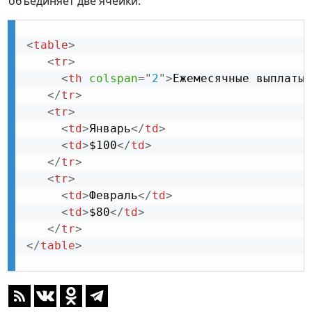
объединяет две ячейки:
<
table
>
<
tr
>
<
th
colspan
=
"
2
"
>
Ежемесячные выплаты
<
</
tr
>
<
tr
>
<
td
>
Январь
</
td
>
<
td
>
$100
</
td
>
</
tr
>
<
tr
>
<
td
>
Февраль
</
td
>
<
td
>
$80
</
td
>
</
tr
>
</
table
>