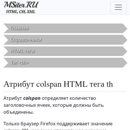
Перейти к основному содержанию
Главная
Справочники
HTML теги
Тег <th>
Атрибут colspan HTML тега th
Атрибут
colspan
определяет количество
заголовочных ячеек, которые должны быть
объединены.
Только браузер Firefox поддерживает значение