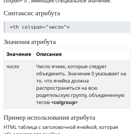
colspan="0"
, имеющее специальное значение.
Синтаксис атрибута
<th colspan="
число
">
Значения атрибута
Значение
Описание
число
Число ячеек, которые следует
объединить. Значение 0 указывает на
то, что ячейка должна
распространиться на всю
родительскую группу, объединенную
тегом
<colgroup>
Пример использования атрибута
HTML таблица с заголовочной ячейкой, которая