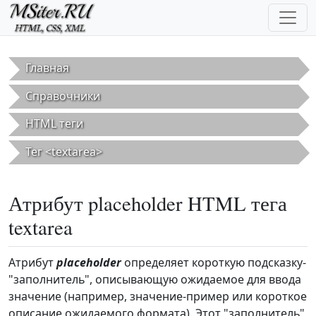
Перейти к основному содержанию
Главная
Справочники
HTML теги
Тег <textarea>
Атрибут placeholder HTML тега
textarea
Атрибут
placeholder
определяет короткую подсказку-
"заполнитель", описывающую ожидаемое для ввода
значение (например, значение-пример или короткое
описание ожидаемого формата). Этот "заполнитель"