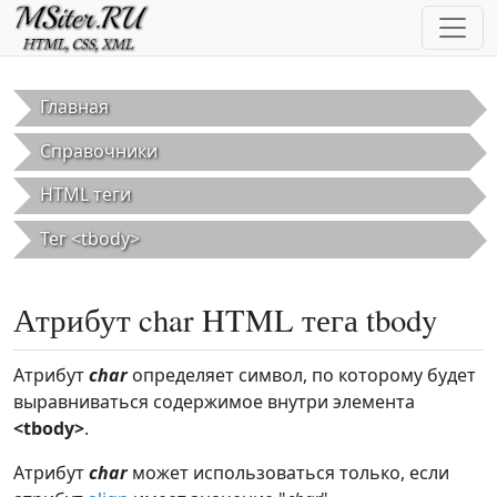
Перейти к основному содержанию
Главная
Справочники
HTML теги
Тег <tbody>
Атрибут char HTML тега tbody
Атрибут
char
определяет символ, по которому будет
выравниваться содержимое внутри элемента
<tbody>
.
Атрибут
char
может использоваться только, если