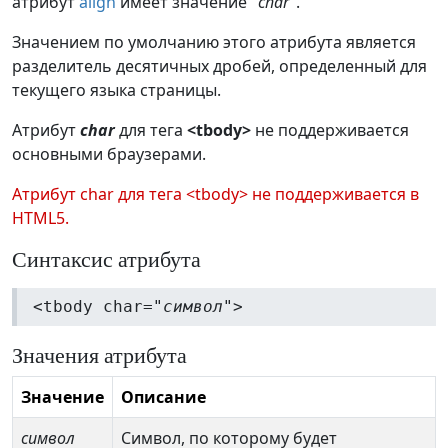
атрибут
align
имеет значение "
char
".
Значением по умолчанию этого атрибута является
разделитель десятичных дробей, определенный для
текущего языка страницы.
Атрибут
char
для тега
<tbody>
не поддерживается
основными браузерами.
Атрибут char для тега <tbody> не поддерживается в
HTML5.
Синтаксис атрибута
<tbody char="
символ
">
Значения атрибута
Значение
Описание
символ
Символ, по которому будет