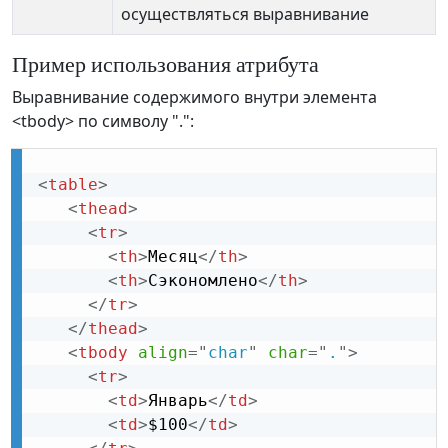
осуществляться выравнивание
Пример использования атрибута
Выравнивание содержимого внутри элемента
<tbody> по символу ".":
<
table
>
<
thead
>
<
tr
>
<
th
>
Месяц
</
th
>
<
th
>
Сэкономлено
</
th
>
</
tr
>
</
thead
>
<
tbody
align
=
"
char
"
char
=
"
.
"
>
<
tr
>
<
td
>
Январь
</
td
>
<
td
>
$100
</
td
>