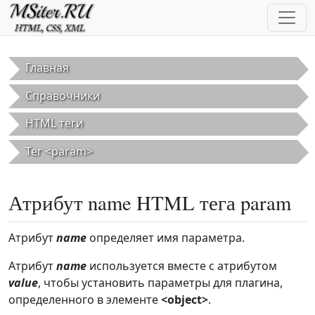
Перейти к основному содержанию
Главная
Справочники
HTML теги
Тег <param>
Атрибут name HTML тега param
Атрибут
name
определяет имя параметра.
Атрибут
name
используется вместе с атрибутом
value
, чтобы установить параметры для плагина,
определенного в элементе
<object>
.