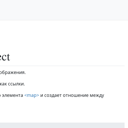
ct
зображения.
ак ссылки.
о элемента
<map>
и создает отношение между