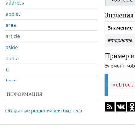
address
Значения
applet
area
Значение
article
#mapname
aside
Пример и
audio
Элемент <ob
b
base
<
object
basefont
ИНФОРМАЦИЯ
bdi
Облачные решения для бизнеса
bdo
big