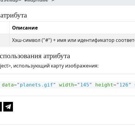
 атрибута
Описание
Хэш-символ ("#") + имя или идентификатор соотв
спользования атрибута
ject>, использующий карту изображения:
data
=
"
planets.gif
"
width
=
"
145
"
height
=
"
126
"