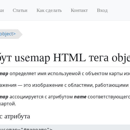
ки
Статьи
Как сделать
Контакт
Вход
object>
ут usemap HTML тега obje
map
определяет имя используемой с объектом карты и
ажения — это изображение с областями, работающими к
map
ассоциируется с атрибутом
name
соответствующег
картой.
с атрибута
 usemap="
#mapname
">