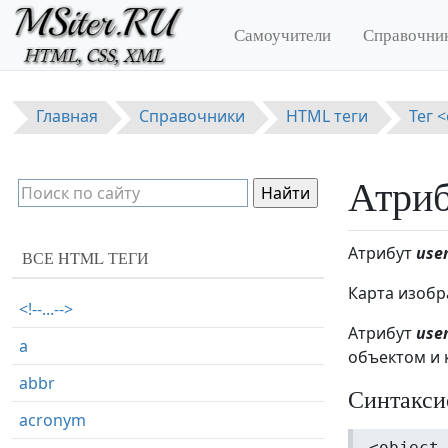
Перейти к основному содержанию
Самоучители
Справочни
Главная
Справочники
HTML теги
Тег <
Атриб
Атрибут
use
ВСЕ HTML ТЕГИ
Карта изобр
<!--...-->
Атрибут
use
a
объектом и 
abbr
Синтакси
acronym
<object