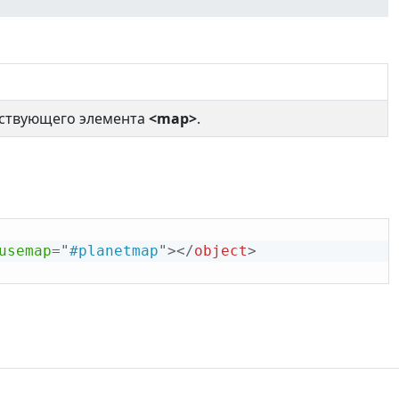
етствующего элемента
<map>
.
usemap
=
"
#planetmap
"
>
</
object
>