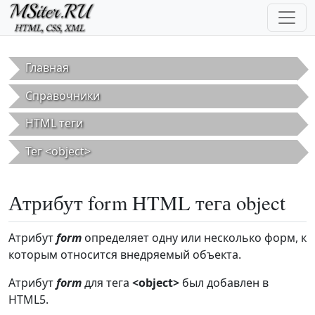
Перейти к основному содержанию
Главная
Справочники
HTML теги
Тег <object>
Атрибут form HTML тега object
Атрибут
form
определяет одну или несколько форм, к
которым относится внедряемый объекта.
Атрибут
form
для тега
<object>
был добавлен в
HTML5.