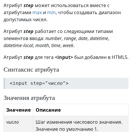
Атрибут
step
может использоваться вместе с
атрибутами
max
и
min
, чтобы создавать диапазон
допустимых чисел.
Атрибут
step
работает со следующими типами
элементов ввода:
number
,
range
,
date
,
datetime
,
datetime-local
,
month
,
time
,
week
.
Атрибут
step
для тега
<input>
был добавлен в HTML5.
Синтаксис атрибута
<input step="
число
">
Значения атрибута
Значение
Описание
число
Шаг изменения числового значения.
Значение по умолчанию 1.