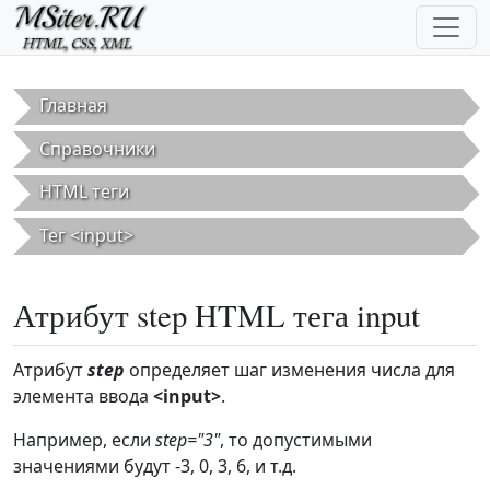
Перейти к основному содержанию
Главная
Справочники
HTML теги
Тег <input>
Атрибут step HTML тега input
Атрибут
step
определяет шаг изменения числа для
элемента ввода
<input>
.
Например, если
step="3"
, то допустимыми
значениями будут -3, 0, 3, 6, и т.д.