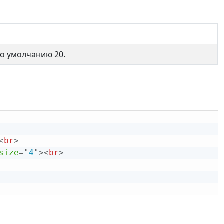
по умолчанию 20.
<
br
>
size
=
"
4
"
>
<
br
>