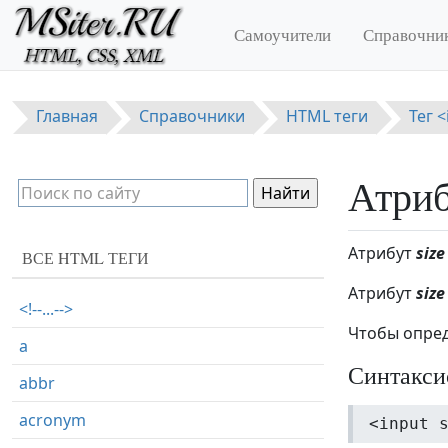
Перейти к основному содержанию
Самоучители
Справочни
Главная
Справочники
HTML теги
Тег 
Атриб
Атрибут
size
ВСЕ HTML ТЕГИ
Атрибут
size
<!--...-->
Чтобы опред
a
Синтакси
abbr
acronym
<input 