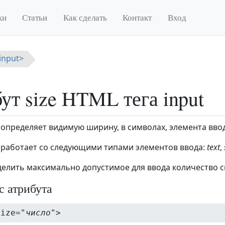
ки
Статьи
Как сделать
Контакт
Вход
<input>
ут size HTML тега input
определяет видимую ширину, в символах, элемента ввод
работает со следующими типами элементов ввода:
text
,
елить максимально допустимое для ввода количество с
с атрибута
size="
число
">