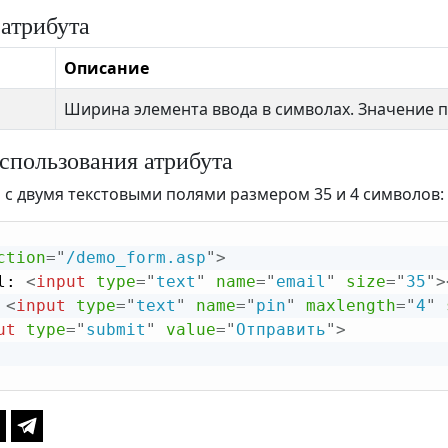
 атрибута
Описание
Ширина элемента ввода в символах. Значение 
спользования атрибута
с двумя текстовыми полями размером 35 и 4 символов:
ction
=
"
/demo_form.asp
"
>
l: 
<
input
type
=
"
text
"
name
=
"
email
"
size
=
"
35
"
>
 
<
input
type
=
"
text
"
name
=
"
pin
"
maxlength
=
"
4
"
ut
type
=
"
submit
"
value
=
"
Отправить
"
>