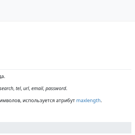
а.
search
,
tel
,
url
,
email
,
password
.
имволов, используется атрибут
maxlength
.