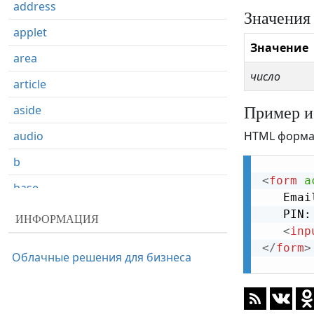
address
Значения
applet
Значение
area
число
article
Пример и
aside
audio
HTML форма 
b
<
form
a
base
   Emai
basefont
   PIN:
ИНФОРМАЦИЯ
<
inp
bdi
</
form
>
Облачные решения для бизнеса
bdo
big