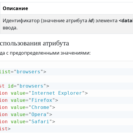
Описание
Идентификатор (значение атрибута
id
) элемента
<datal
ввода.
спользования атрибута
да с предопределенными значениями:
list
=
"
browsers
"
>
st
id
=
"
browsers
"
>
ion
value
=
"
Internet Explorer
"
>
ion
value
=
"
Firefox
"
>
ion
value
=
"
Chrome
"
>
ion
value
=
"
Opera
"
>
ion
value
=
"
Safari
"
>
ist
>