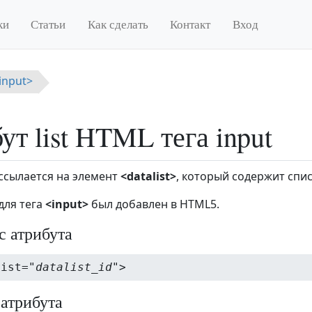
ки
Статьи
Как сделать
Контакт
Вход
<input>
ут list HTML тега input
ссылается на элемент
<datalist>
, который содержит спи
для тега
<input>
был добавлен в HTML5.
с атрибута
list="
datalist_id
">
 атрибута