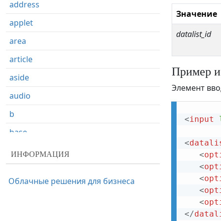
address
Значение
applet
datalist_id
area
article
Пример и
aside
Элемент вво
audio
b
<
input
base
<
datali
basefont
ИНФОРМАЦИЯ
<
opt
<
opt
bdi
<
opt
Облачные решения для бизнеса
bdo
<
opt
<
opt
big
</
datal