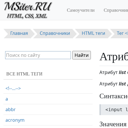
Перейти к основному содержанию
Самоучители
Справочни
Главная
Справочники
HTML теги
Тег 
Атриб
Атрибут
list
ВСЕ HTML ТЕГИ
Атрибут
list
<!--...-->
Синтакси
a
abbr
<input 
acronym
Значения