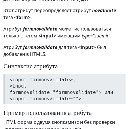
Этот атрибут переопределяет атрибут
novalidate
тега
<form>
.
Атрибут
formnovalidate
может использоваться
только с тегом
<input>
имеющим
type="submit"
.
Атрибут
formnovalidate
для тега
<input>
был
добавлен в HTML5.
Синтаксис атрибута
<input formnovalidate>,
<input
formnovalidate="formnovalidate"> или
<input formnovalidate="">
Пример использования атрибута
HTML форма с двумя кнопками (с и без проверки
корректности введенных данных):