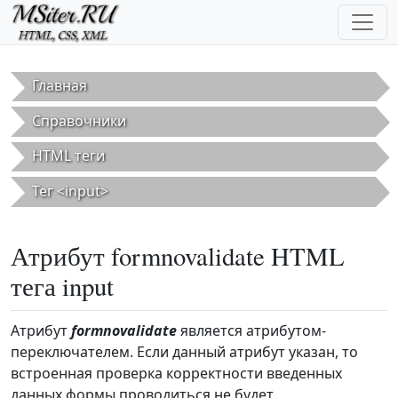
Перейти к основному содержанию
Главная
Справочники
HTML теги
Тег <input>
Атрибут formnovalidate HTML
тега input
Атрибут
formnovalidate
является атрибутом-
переключателем. Если данный атрибут указан, то
встроенная проверка корректности введенных
данных формы проводиться не будет.