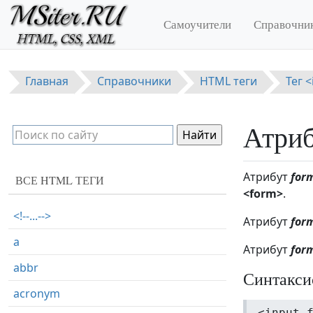
Перейти к основному содержанию
Самоучители
Справочни
Главная
Справочники
HTML теги
Тег 
Атриб
Атрибут
for
ВСЕ HTML ТЕГИ
<form>
.
<!--...-->
Атрибут
for
a
Атрибут
for
abbr
Синтакси
acronym
<input 