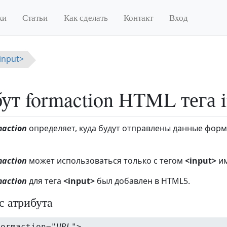
ки
Статьи
Как сделать
Контакт
Вход
<input>
ут formaction HTML тега i
maction
определяет, куда будут отправлены данные форм
maction
может использоваться только с тегом
<input>
и
maction
для тега
<input>
был добавлен в HTML5.
с атрибута
formaction="
URL
">