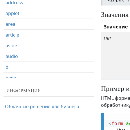
address
Значения
applet
area
Значение
article
URL
aside
audio
b
base
Пример и
basefont
ИНФОРМАЦИЯ
HTML форма 
bdi
обработчику
Облачные решения для бизнеса
bdo
big
<
form
a