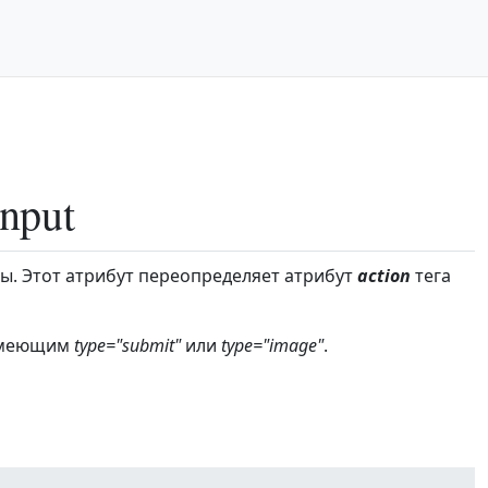
nput
ы. Этот атрибут переопределяет атрибут
action
тега
меющим
type="submit"
или
type="image"
.