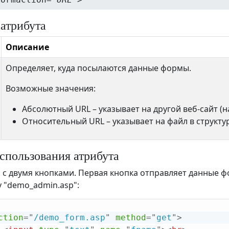
 атрибута
Описание
Определяет, куда посылаются данные формы.
Возможные значения:
Абсолютный URL – указывает на другой веб-сайт (
Относительный URL – указывает на файл в структу
спользования атрибута
с двумя кнопками. Первая кнопка отправляет данные ф
 "demo_admin.asp":
ction
=
"
/demo_form.asp
"
method
=
"
get
"
>