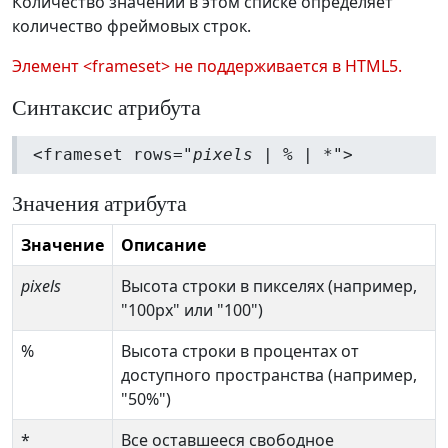
Количество значений в этом списке определяет
количество фреймовых строк.
Элемент <frameset> не поддерживается в HTML5.
Синтаксис атрибута
<frameset rows="
pixels
| % | *">
Значения атрибута
Значение
Описание
pixels
Высота строки в пикселях (например,
"100px" или "100")
%
Высота строки в процентах от
доступного пространства (например,
"50%")
*
Все оставшееся свободное