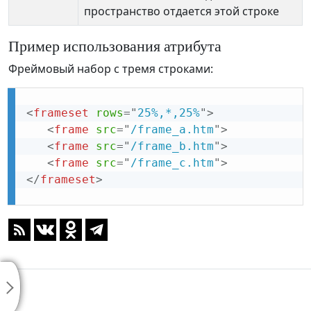
пространство отдается этой строке
Пример использования атрибута
Фреймовый набор с тремя строками:
<
frameset
rows
=
"
25%,*,25%
"
>
<
frame
src
=
"
/frame_a.htm
"
>
<
frame
src
=
"
/frame_b.htm
"
>
<
frame
src
=
"
/frame_c.htm
"
>
</
frameset
>