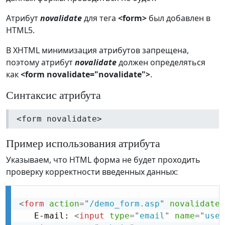
Атрибут
novalidate
для тега
<form>
был добавлен в
HTML5.
В XHTML минимизация атрибутов запрещена,
поэтому атрибут
novalidate
должен определяться
как
<form novalidate="novalidate">
.
Синтаксис атрибута
<form novalidate>
Пример использования атрибута
Указываем, что HTML форма не будет проходить
проверку корректности введенных данных:
<
form
action
=
"
/demo_form.asp
"
novalidate
>
   E-mail: 
<
input
type
=
"
email
"
name
=
"
user