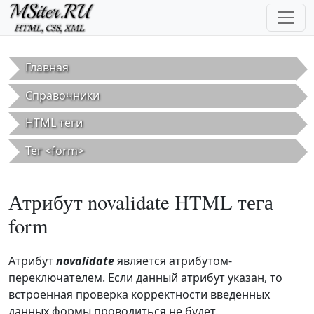
Перейти к основному содержанию
Главная
Справочники
HTML теги
Тег <form>
Атрибут novalidate HTML тега
form
Атрибут
novalidate
является атрибутом-
переключателем. Если данный атрибут указан, то
встроенная проверка корректности введенных
данных формы проводиться не будет.