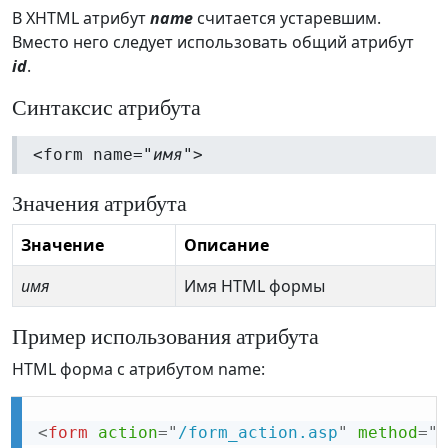
В XHTML атрибут
name
считается устаревшим.
Вместо него следует использовать общий атрибут
id
.
Синтаксис атрибута
<form name="
имя
">
Значения атрибута
Значение
Описание
имя
Имя HTML формы
Пример использования атрибута
HTML форма с атрибутом name:
<
form
action
=
"
/form_action.asp
"
method
=
"
g