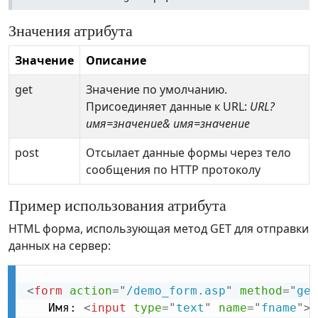
Значения атрибута
Значение
Описание
get
Значение по умолчанию.
Присоединяет данные к URL:
URL?
имя=значение& имя=значение
post
Отсылает данные формы через тело
сообщения по HTTP протоколу
Пример использования атрибута
HTML форма, использующая метод GET для отправки
данных на сервер:
<
form
action
=
"
/demo_form.asp
"
method
=
"
get
   Имя: 
<
input
type
=
"
text
"
name
=
"
fname
"
>
<