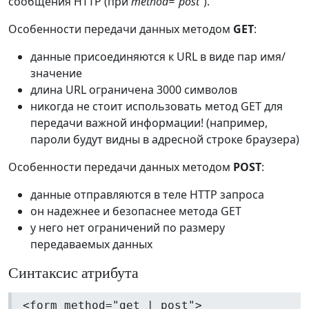
сообщения HTTP (при
method="post"
).
Особенности передачи данных методом
GET
:
данные присоединяются к URL в виде пар имя/
значение
длина URL ограничена 3000 символов
никогда не стоит использовать метод GET для
передачи важной информации! (например,
пароли будут видны в адресной строке браузера)
Особенности передачи данных методом
POST
:
данные отправляются в теле HTTP запроса
он надежнее и безопаснее метода GET
у него нет ограничений по размеру
передаваемых данных
Синтаксис атрибута
<form method="get | post">