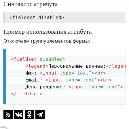
Синтаксис атрибута
<fieldset disabled>
Пример использования атрибута
Отключаем группу элементов формы:
<
fieldset
disabled
>
<
legend
>
Персональные данные:
</
legend
     Имя: 
<
input
type
=
"
text
"
>
<
br
>
     Email: 
<
input
type
=
"
text
"
>
<
br
>
     День рождения: 
<
input
type
=
"
text
"
>
</
fieldset
>