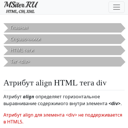
Перейти к основному содержанию
Главная
Справочники
HTML теги
Тег <div>
Атрибут align HTML тега div
Атрибут
align
определяет горизонтальное
выравнивание содержимого внутри элемента
<div>
.
Атрибут align для элемента <div> не поддерживается
в HTML5.