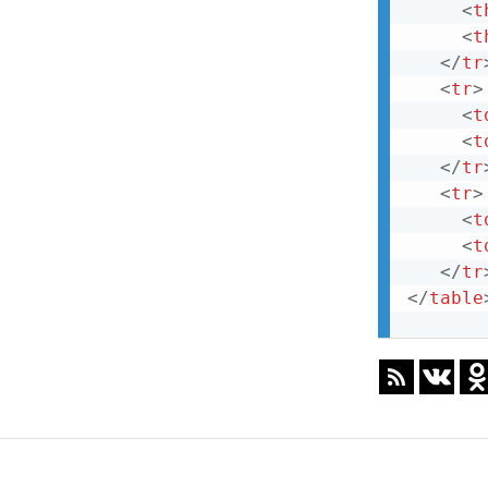
blockquote
<
t
<
t
body
</
tr
br
<
tr
>
<
t
button
<
t
canvas
</
tr
<
tr
>
caption
<
t
center
<
t
</
tr
cite
</
table
code
col
colgroup
datalist