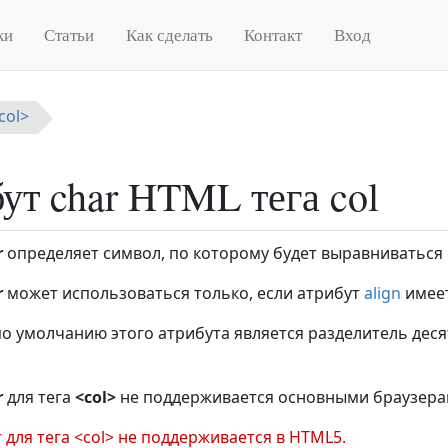
ки
Статьи
Как сделать
Контакт
Вход
col>
ут char HTML тега col
r
определяет символ, по которому будет выравниваться
r
может использоваться только, если атрибут
align
имеет
о умолчанию этого атрибута является разделитель дес
r
для тега
<col>
не поддерживается основными браузера
 для тега <col> не поддерживается в HTML5.