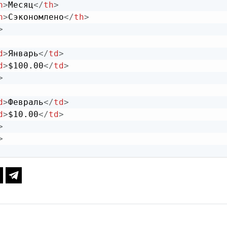
h
>
Месяц
</
th
>
h
>
Сэкономлено
</
th
>
>
d
>
Январь
</
td
>
d
>
$100.00
</
td
>
>
d
>
Февраль
</
td
>
d
>
$10.00
</
td
>
>
>