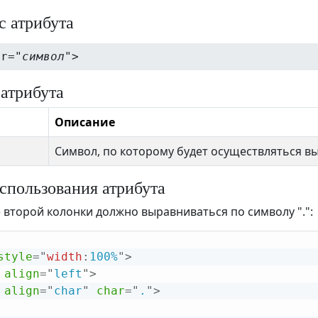
с атрибута
ar="
символ
">
 атрибута
Описание
Символ, по которому будет осуществляться в
спользования атрибута
второй колонки должно выравниваться по символу ".":
style
="
width
:
100%
"
>
align
=
"
left
"
>
align
=
"
char
"
char
=
"
.
"
>