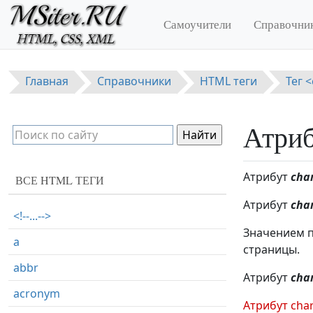
Перейти к основному содержанию
Самоучители
Справочни
Главная
Справочники
HTML теги
Тег <
Атриб
Атрибут
cha
ВСЕ HTML ТЕГИ
Атрибут
cha
<!--...-->
Значением п
a
страницы.
abbr
Атрибут
cha
acronym
Атрибут char