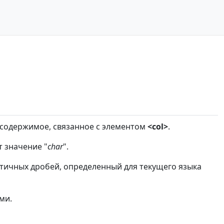
 содержимое, связанное с элементом
<col>
.
 значение "
char
".
ятичных дробей, определенный для текущего языка
ми.