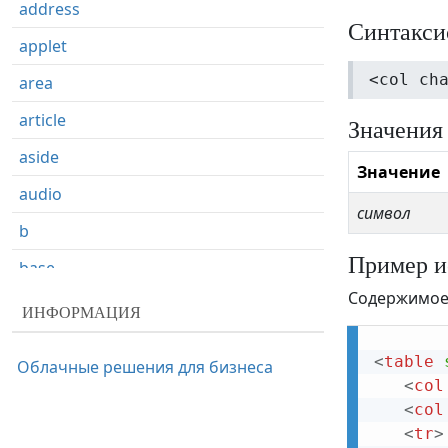
address
Синтакси
applet
<col ch
area
article
Значения
aside
Значение
audio
символ
b
Пример и
base
Содержимое 
basefont
ИНФОРМАЦИЯ
bdi
<
table
Облачные решения для бизнеса
bdo
<
col
<
col
big
<
tr
>