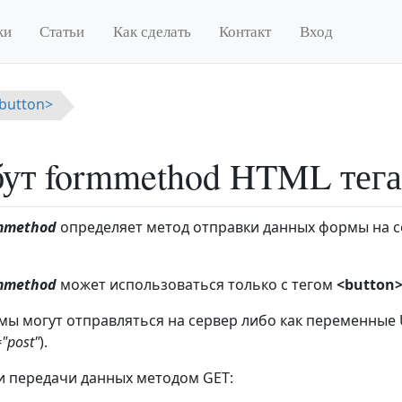
ки
Статьи
Как сделать
Контакт
Вход
<button>
ут formmethod HTML тега 
mmethod
определяет метод отправки данных формы на с
mmethod
может использоваться только с тегом
<button
ы могут отправляться на сервер либо как переменные 
"post"
).
 передачи данных методом GET: