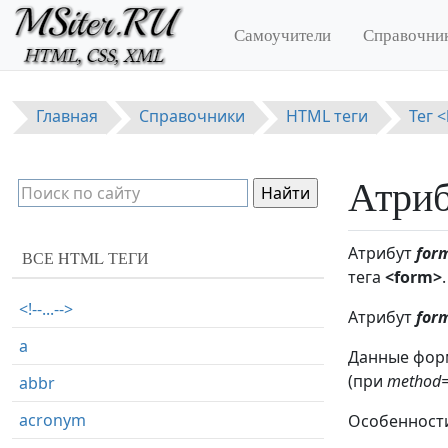
Перейти к основному содержанию
Самоучители
Справочни
Главная
Справочники
HTML теги
Тег 
Атриб
Атрибут
for
ВСЕ HTML ТЕГИ
тега
<form>
.
<!--...-->
Атрибут
for
a
Данные форм
(при
method=
abbr
acronym
Особенности