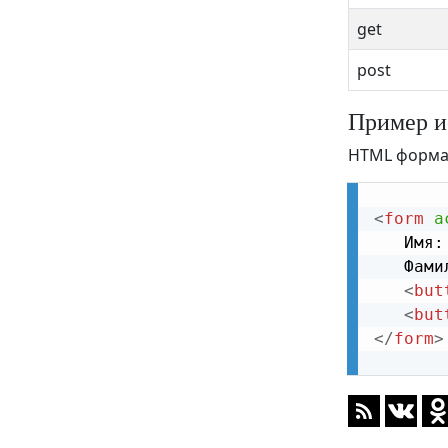
blockquote
get
body
post
br
button
Пример и
canvas
HTML форма 
caption
<
form
a
center
   Имя:
cite
   Фами
<
but
code
<
but
col
</
form
>
colgroup
datalist