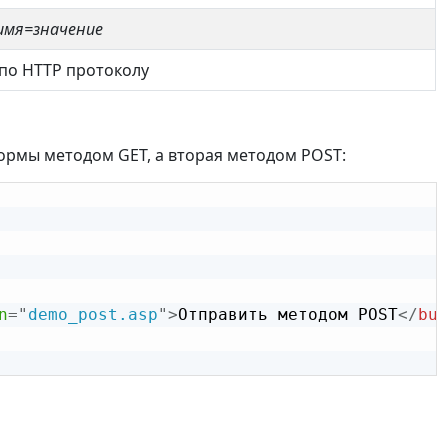
имя=значение
по HTTP протоколу
ормы методом GET, а вторая методом POST:
n
=
"
demo_post.asp
"
>
Отправить методом POST
</
but