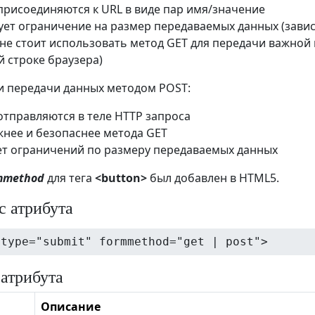
присоединяются к URL в виде пар имя/значение
ует ограничение на размер передаваемых данных (завис
 не стоит использовать метод GET для передачи важной
й строке браузера)
 передачи данных методом POST:
отправляются в теле HTTP запроса
жнее и безопаснее метода GET
нет ограничений по размеру передаваемых данных
mmethod
для тега
<button>
был добавлен в HTML5.
с атрибута
 type="submit" formmethod="get | post">
 атрибута
Описание