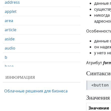
address
данные 
существ
applet
никогда
area
адресно
article
Особенности
aside
данные 
он наде
audio
у него 
b
Атрибут
for
base
Синтакси
basefont
ИНФОРМАЦИЯ
bdi
<button
Облачные решения для бизнеса
bdo
Значения
big
Значение