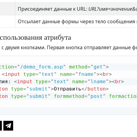
Присоединяет данные к URL:
URL?имя=значение&
Отсылает данные формы через тело сообщения 
спользования атрибута
с двумя кнопками. Первая кнопка отправляет данные ф
ction
=
"
/demo_form.asp
"
method
=
"
get
"
>
 
<
input
type
=
"
text
"
name
=
"
fname
"
>
<
br
>
лия: 
<
input
type
=
"
text
"
name
=
"
lname
"
>
<
br
>
ton
type
=
"
submit
"
>
Отправить
</
button
>
ton
type
=
"
submit
"
formmethod
=
"
post
"
formactio