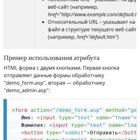
веб-сайт (например,
href="http://www.example.com/default.h
Относительный URL – указывает на
файл в структуре текущего веб-сайта
(например,
href="default.htm"
)
Пример использования атрибута
HTML форма с двумя кнопками. Первая кнопка
отправляет данные формы обработчику
"demo_form.asp", вторая — обработчику
"demo_admin.asp":
<
form
action
=
"
/demo_form.asp
"
method
=
"
get
   Имя: 
<
input
type
=
"
text
"
name
=
"
fname
"
>
<
   Фамилия: 
<
input
type
=
"
text
"
name
=
"
lnam
<
button
type
=
"
submit
"
>
Отправить
</
butto