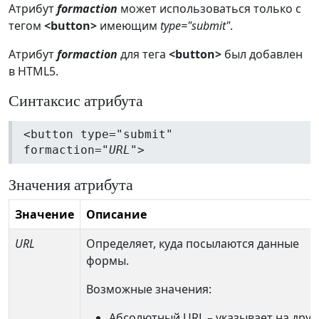
Атрибут
formaction
может использоваться только с
тегом
<button>
имеющим
type="submit"
.
Атрибут
formaction
для тега
<button>
был добавлен
в HTML5.
Синтаксис атрибута
<button type="submit"
formaction="
URL
">
Значения атрибута
Значение
Описание
URL
Определяет, куда посылаются данные
формы.
Возможные значения:
Абсолютный URL – указывает на друг