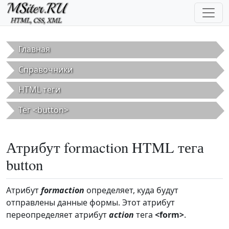
Перейти к основному содержанию
Главная
Справочники
HTML теги
Тег <button>
Атрибут formaction HTML тега
button
Атрибут
formaction
определяет, куда будут
отправлены данные формы. Этот атрибут
переопределяет атрибут
action
тега
<form>
.