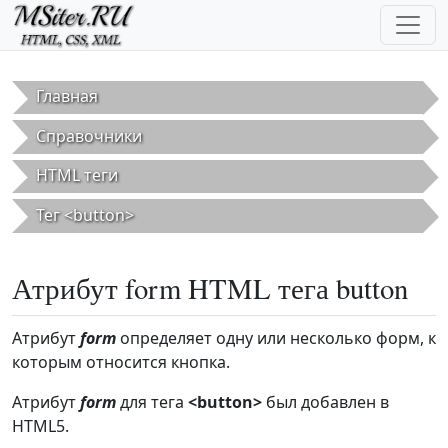
Перейти к основному содержанию
Главная
Справочники
HTML теги
Тег <button>
Атрибут form HTML тега button
Атрибут
form
определяет одну или несколько форм, к
которым относится кнопка.
Атрибут
form
для тега
<button>
был добавлен в
HTML5.