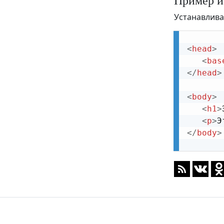
Пример и
blockquote
Устанавлива
body
br
<
head
>
button
<
bas
</
head
>
canvas
caption
<
body
>
<
h1
>
center
<
p
>
Э
cite
</
body
>
code
col
colgroup
datalist