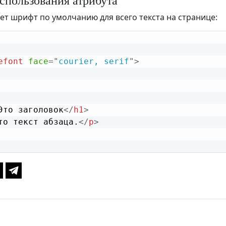
спользования атрибута
ет шрифт по умолчанию для всего текста на странице:
efont
face
=
"
courier, serif
"
>
Это заголовок
</
h1
>
то текст абзаца.
</
p
>