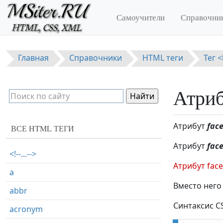
Перейти к основному содержанию
Самоучители
Справочни
Главная
Справочники
HTML теги
Тег 
Атриб
Атрибут
fac
ВСЕ HTML ТЕГИ
Атрибут
fac
<!--...-->
Атрибут face
a
Вместо него
abbr
Синтаксис CS
acronym