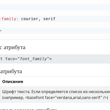
-family
:
>
с атрибута
nt face="
font_family
">
 атрибута
Описание
Шрифт текста. Если определяется список из нескольки
(например, <basefont face="verdana,arial,sans-serif" />)