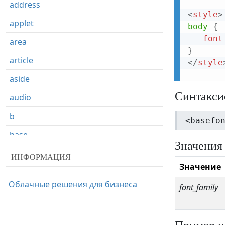
address
<
style
>
applet
body
{
font
area
}
article
</
style
aside
Синтакси
audio
b
<basefo
base
Значения
basefont
ИНФОРМАЦИЯ
Значение
bdi
Облачные решения для бизнеса
font_family
bdo
big