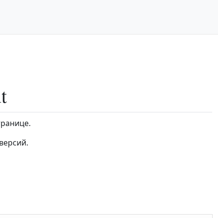
t
транице.
версий.