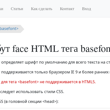
ки
Статьи
Как сделать
Контакт
Вход
<basefont>
ут face HTML тега basefon
e
определяет шрифт по умолчанию для всего текста на с
e
поддерживается только браузером IE 9 и более ранних 
 для тега <basefont> не поддерживается в HTML5.
 следует использовать стили CSS.
S (в головной секции <head>):