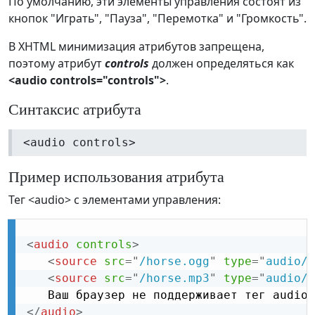
По умолчанию, эти элементы управления состоят из
кнопок "Играть", "Пауза", "Перемотка" и "Громкость".
В XHTML минимизация атрибутов запрещена,
поэтому атрибут
controls
должен определяться как
<audio controls="controls">
.
Синтаксис атрибута
<audio controls>
Пример использования атрибута
Тег <audio> с элементами управления:
<
audio
controls
>
<
source
src
=
"
/horse.ogg
"
type
=
"
audio/o
<
source
src
=
"
/horse.mp3
"
type
=
"
audio/m
</
audio
>