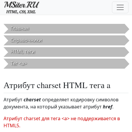
Перейти к основному содержанию
Главная
Справочники
HTML теги
Тег <a>
Атрибут charset HTML тега a
Атрибут
charset
определяет кодировку символов
документа, на который указывает атрибут
href
.
Атрибут charset для тега <a> не поддерживается в
HTML5.