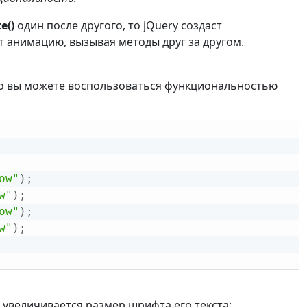
e()
один после другого, то jQuery создаст
т анимацию, вызывая методы друг за другом.
 то вы можете воспользоваться функциональностью
ow"
)
;
w"
)
;
ow"
)
;
w"
)
;
 увеличивается размер шрифта его текста: