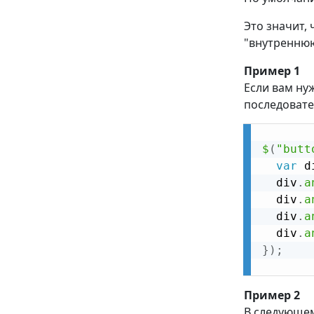
Это значит,
"внутреннюю
Пример 1
Если вам ну
последовате
$
(
"butt
var
 d
  div
.
a
  div
.
a
  div
.
a
  div
.
a
}
)
;
Пример 2
В следующе