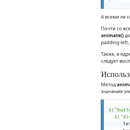
jQuery AJAX - Методы get() и post()
jQuery - Метод noConflict()
А всеми ли 
jQuery - Пример поиска на странице
Почти со вс
animate()
до
padding-left,
Также, в яд
следует вос
Использ
Метод
anima
значения эл
$
(
"butt
$
(
"di
     le