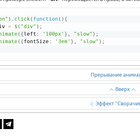
on"
)
.
click
(
function
(
)
{
iv 
=
$
(
"div"
)
;
nimate
(
{
left
:
'100px'
}
,
"slow"
)
;
nimate
(
{
fontSize
:
'3em'
}
,
"slow"
)
;
Прерывание аним
Вверх
Эффект "Сворачи