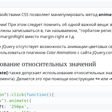
свойствами CSS позволяет манипулировать метод
animat
еми! При этом следует помнить об одной важной вещи: 
лжны записываться в, так называемом, "горбатом регист
 marginRight вместо margin-right и т.д.
ре jQuery отсутствует возможность анимации цветовых с
пользоваться плагином
Color Animations
с сайта jQuery.co
ование относительных значений
te()
также допускает использование относительных зн
емента). Делается это при помощи конструкции
+=
или
-
on"
)
.
click
(
function
(
)
{
v"
)
.
animate
(
{
ft
:
'250px'
,