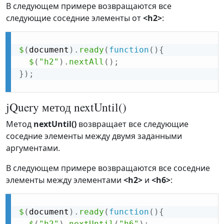
В следующем примере возвращаются все
следующие соседние элементы от
<h2>
:
$
(
document
)
.
ready
(
function
(
)
{
$
(
"h2"
)
.
nextAll
(
)
;
}
)
;
jQuery метод nextUntil()
Метод
nextUntil()
возвращает все следующие
соседние элементы между двумя заданными
аргументами.
В следующем примере возвращаются все соседние
элементы между элементами
<h2>
и
<h6>
:
$
(
document
)
.
ready
(
function
(
)
{
$
(
"h2"
)
.
nextUntil
(
"h6"
)
;