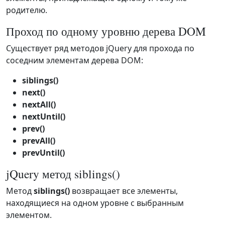
родителю.
Проход по одному уровню дерева DOM
Существует ряд методов jQuery для прохода по
соседним элементам дерева DOM:
siblings()
next()
nextAll()
nextUntil()
prev()
prevAll()
prevUntil()
jQuery метод siblings()
Метод
siblings()
возвращает все элементы,
находящиеся на одном уровне с выбранным
элементом.