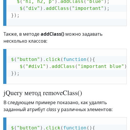
$
(
"h1, h2, p"
)
.
addClass
(
"blue"
)
;
$
(
"div"
)
.
addClass
(
"important"
)
;
}
)
;
Также, в методе
addClass()
можно задавать
несколько классов:
$
(
"button"
)
.
click
(
function
(
)
{
$
(
"#div1"
)
.
addClass
(
"important blue"
)
;
}
)
;
jQuery метод removeClass()
В следующем примере показано, как удалять
заданный атрибут
class
у различных элементов:
$
(
"button"
)
.
click
(
function
(
)
{