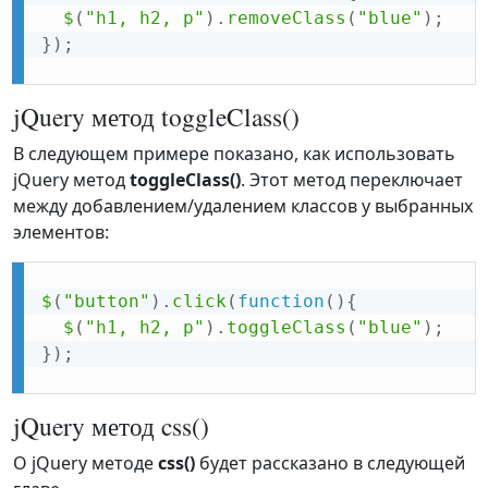
$
(
"h1, h2, p"
)
.
removeClass
(
"blue"
)
;
}
)
;
jQuery метод toggleClass()
В следующем примере показано, как использовать
jQuery метод
toggleClass()
. Этот метод переключает
между добавлением/удалением классов у выбранных
элементов:
$
(
"button"
)
.
click
(
function
(
)
{
$
(
"h1, h2, p"
)
.
toggleClass
(
"blue"
)
;
}
)
;
jQuery метод css()
О jQuery методе
css()
будет рассказано в следующей