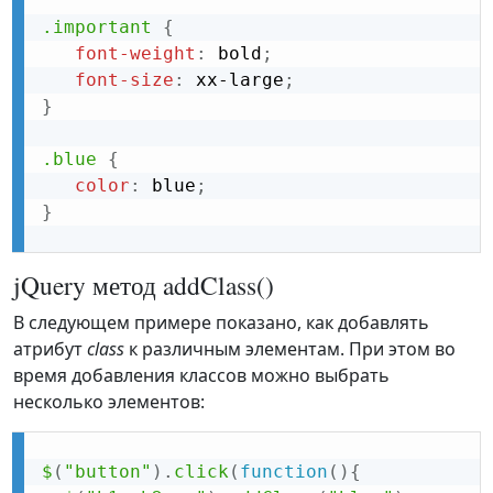
.important
{
font-weight
:
 bold
;
font-size
:
 xx-large
;
}
.blue
{
color
:
 blue
;
}
jQuery метод addClass()
В следующем примере показано, как добавлять
атрибут
class
к различным элементам. При этом во
время добавления классов можно выбрать
несколько элементов:
$
(
"button"
)
.
click
(
function
(
)
{