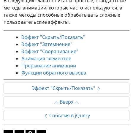
В следующих главах описаны простые, стандартные
методы анимации, которые часто используются, а
также методы способные обрабатывать сложные
пользовательские эффекты.
Эффект "Скрыть/Показать"
Эффект "Затемнение"
Эффект "Сворачивание"
Анимация элементов
Прерывание анимации
Функции обратного вызова
Эффект "Скрыть/Показать"
Вверх
События в jQuery