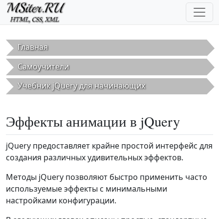
Перейти к основному содержанию
Главная
Самоучители
Учебник jQuery для начинающих
Эффекты анимации в jQuery
jQuery предоставляет крайне простой интерфейс для
создания различных удивительных эффектов.
Методы jQuery позволяют быстро применить часто
используемые эффекты с минимальными
настройками конфигурации.