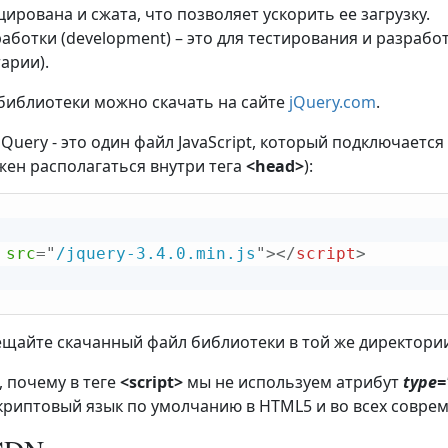
рована и сжата, что позволяет ускорить ее загрузку.
аботки (development) – это для тестирования и разрабо
арии).
библиотеки можно скачать на сайте
jQuery.com
.
Query - это один файл JavaScript, который подключается
ен располагаться внутри тега
<head>
):
src
=
"
/jquery-3.4.0.min.js
"
>
</
script
>
ещайте скачанный файл библиотеки в той же директории
, почему в теге
<script>
мы не используем атрибут
type=
- скриптовый язык по умолчанию в HTML5 и во всех совре