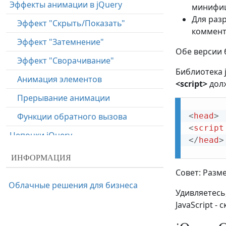
Эффекты анимации в jQuery
минифици
Для разр
Эффект "Скрыть/Показать"
коммент
Эффект "Затемнение"
Обе версии 
Эффект "Сворачивание"
Библиотека j
Анимация элементов
<script>
долж
Прерывание анимации
Функции обратного вызова
<
head
>
<
script
Цепочки jQuery
</
head
>
jQuery - Работа с HTML
ИНФОРМАЦИЯ
Извлечение контента и атрибутов
Совет: Разм
Облачные решения для бизнеса
Установка контента и атрибутов
Удивляетесь
JavaScript 
Добавление элементов