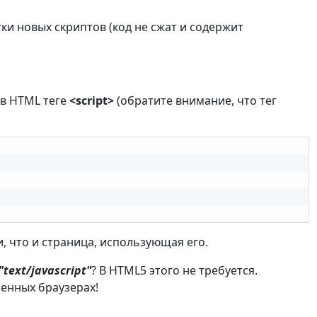
тки новых скриптов (код не сжат и содержит
 в HTML теге
<script>
(обратите внимание, что тег
, что и страница, использующая его.
"text/javascript"
? В HTML5 этого не требуется.
менных браузерах!