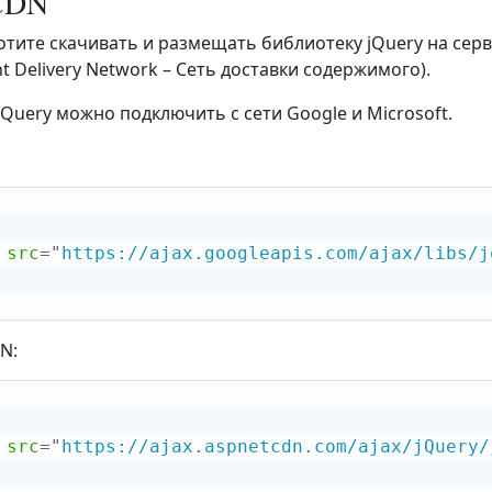
 CDN
хотите скачивать и размещать библиотеку jQuery на серв
nt Delivery Network – Сеть доставки содержимого).
jQuery можно подключить с сети Google и Microsoft.
src
=
"
https://ajax.googleapis.com/ajax/libs/j
N:
src
=
"
https://ajax.aspnetcdn.com/ajax/jQuery/