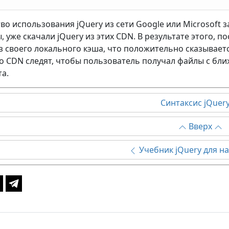
о использования jQuery из сети Google или Microsoft з
, уже скачали jQuery из этих CDN. В результате этого, 
з своего локального кэша, что положительно сказываетс
 CDN следят, чтобы пользователь получал файлы с ближ
та.
Синтаксис jQuer
Вверх
Учебник jQuery для 