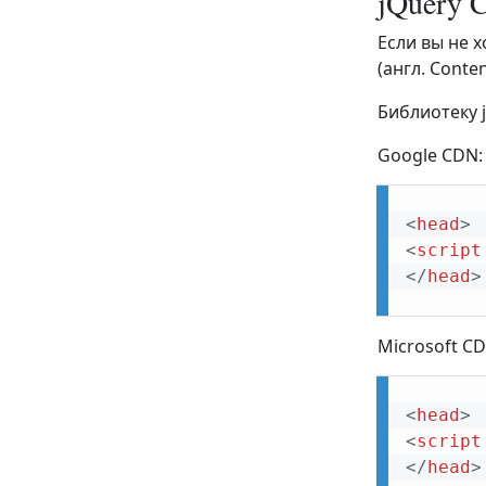
jQuery
Удаление элементов
Если вы не 
Изменение CSS классов
(англ. Conte
Метод css()
Библиотеку 
Размеры элемента
Google CDN:
jQuery - Обход элементов
Обход элементов в jQuery - Предки
<
head
>
Обход элементов в jQuery -
<
script
Потомки
</
head
>
Обход элементов в jQuery - Соседи
Microsoft CD
Обход элементов в jQuery -
Фильтрация
jQuery - AJAX
<
head
>
<
script
jQuery AJAX - Метод load()
</
head
>