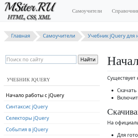
Перейти к основному содержанию
Самоучители
Справочни
Главная
Самоучители
Учебник jQuery для
Начал
Существует 
УЧЕБНИК JQUERY
Скачать
Начало работы с jQuery
Включит
Синтаксис jQuery
Скачива
Селекторы jQuery
На официаль
События в jQuery
Для гото