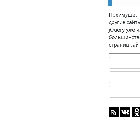
jQuery AJAX - Методы get() и post()
jQuery - Метод noConflict()
Преимуществ
другие сайты
jQuery - Пример поиска на странице
jQuery уже и
большинство
страниц сай