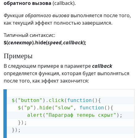
обратного вызова
(callback).
Функция обратного вызова
выполняется после того,
как текущий эффект полностью завершился.
Типичный синтаксис:
$(
селектор
).hide(
speed,callback
);
Примеры
В следующем примере в параметре
callback
определяется функция, которая будет выполняться
после того, как эффект закончится:
$
(
"button"
)
.
click
(
function
(
)
{
$
(
"p"
)
.
hide
(
"slow"
,
function
(
)
{
alert
(
"Параграф теперь скрыт"
)
;
}
)
;
}
)
;