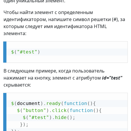
один уникальный элемент.
Чтобы найти элемент с определенным
идентификатором, напишите символ решетки (#), за
которым следует имя идентификатора HTML
элемента:
$
(
"#test"
)
В следующем примере, когда пользователь
нажимает на кнопку, элемент с атрибутом
id="test"
скрывается:
$
(
document
)
.
ready
(
function
(
)
{
$
(
"button"
)
.
click
(
function
(
)
{
$
(
"#test"
)
.
hide
(
)
;
}
)
;