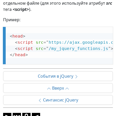
отдельном файле (для этого используйте атрибут
src
тега
<script>
).
Пример:
<
head
>
<
script
src
=
"
https://ajax.googleapis.co
<
script
src
=
"
/my_jquery_functions.js
"
>
<
</
head
>
События в jQuery
Вверх
Синтаксис jQuery