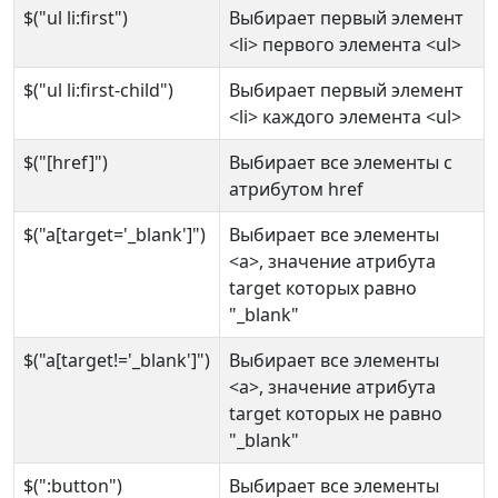
$("ul li:first")
Выбирает первый элемент
<li> первого элемента <ul>
$("ul li:first-child")
Выбирает первый элемент
<li> каждого элемента <ul>
$("[href]")
Выбирает все элементы с
атрибутом href
$("a[target='_blank']")
Выбирает все элементы
<a>, значение атрибута
target которых равно
"_blank"
$("a[target!='_blank']")
Выбирает все элементы
<a>, значение атрибута
target которых не равно
"_blank"
$(":button")
Выбирает все элементы