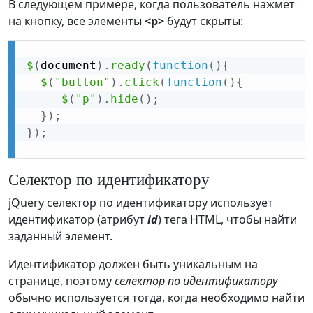
В следующем примере, когда пользователь нажмет
на кнопку, все элементы
<p>
будут скрыты:
$
(
document
)
.
ready
(
function
(
)
{
$
(
"button"
)
.
click
(
function
(
)
{
$
(
"p"
)
.
hide
(
)
;
}
)
;
}
)
;
Селектор по идентификатору
jQuery селектор по идентификатору использует
идентификатор (атрибут
id
) тега HTML, чтобы найти
заданный элемент.
Идентификатор должен быть уникальным на
странице, поэтому
селектор по идентификатору
обычно используется тогда, когда необходимо найти