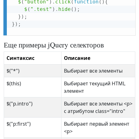
$
(
"button"
)
.
click
(
function
(
)
{
$
(
".test"
)
.
hide
(
)
;
}
)
;
}
)
;
Еще примеры jQuery селекторов
Синтаксис
Описание
$("*")
Выбирает все элементы
$(this)
Выбирает текущий HTML
элемент
$("p.intro")
Выбирает все элементы <p>
с атрибутом class="intro"
$("p:first")
Выбирает первый элемент
<p>