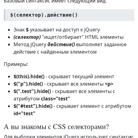
Базовый синтаксис имеет следующий вид:
$(селектор).действие()
Знак
$
указывает на доступ к jQuery
(селектор)
"ищет/отбирает" HTML элементы
Метод jQuery
действие()
выполняет заданное
действие с найденным элементом
Примеры:
$(this).hide()
- скрывает текущий элемент
$("p").hide()
- скрывает все элементы
<p>
$(".test").hide()
- скрывает все элементы с
атрибутом
class="test"
$("#test").hide()
- скрывает элемент с атрибутом
id="test"
А вы знакомы с CSS селекторами?
Для выборки элементов jQuery использует синтаксис