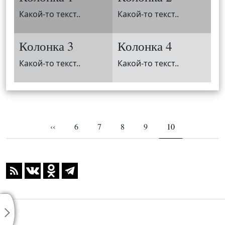
Какой-то текст..
Какой-то текст..
Колонка 3
Колонка 4
Какой-то текст..
Какой-то текст..
Нумерация страниц
Предыдущая страница
Page
Page
Page
Page
Текущая страни
‹‹
6
7
8
9
10