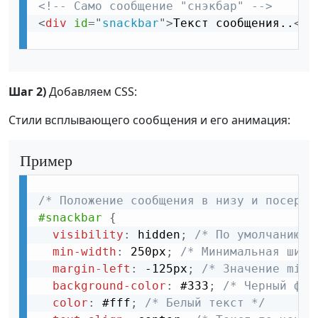
<!-- Само сообщение "снэкбар" -->
<
div
id
=
"
snackbar
"
>
Текст сообщения..
</
d
Шаг 2)
Добавляем CSS:
Стили всплывающего сообщения и его анимация:
Пример
/* Положение сообщения в низу и посеред
#snackbar
{
visibility
:
 hidden
;
/* По умолчанию с
min-width
:
 250px
;
/* Минимальная шири
margin-left
:
 -125px
;
/* Значение min-
background-color
:
 #333
;
/* Черный фон
color
:
 #fff
;
/* Белый текст */