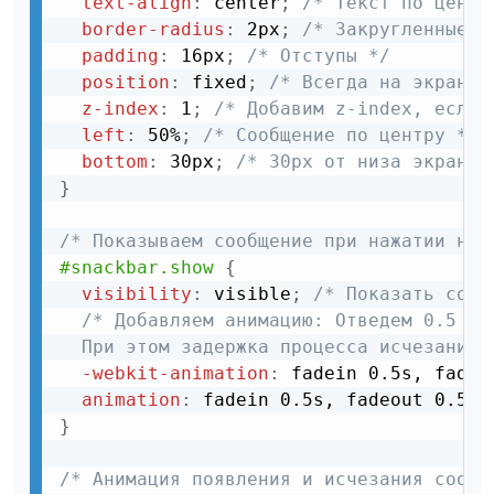
text-align
:
 center
;
/* Текст по центр
border-radius
:
 2px
;
/* Закругленные к
padding
:
 16px
;
/* Отступы */
position
:
 fixed
;
/* Всегда на экране 
z-index
:
 1
;
/* Добавим z-index, если 
left
:
 50%
;
/* Сообщение по центру */
bottom
:
 30px
;
/* 30px от низа экрана 
}
/* Показываем сообщение при нажатии на 
#snackbar.show
{
visibility
:
 visible
;
/* Показать сооб
/* Добавляем анимацию: Отведем 0.5 се
  При этом задержка процесса исчезания 
-webkit-animation
:
 fadein 0.5s, fadeo
animation
:
 fadein 0.5s, fadeout 0.5s 
}
/* Анимация появления и исчезания сообщ