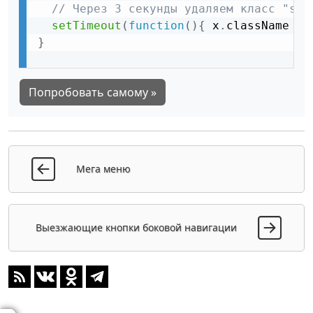
// Через 3 секунды удаляем класс "sho
setTimeout
(
function
(
)
{
 x
.
className 
=
 
}
Попробовать самому »
Мега меню
Выезжающие кнопки боковой навигации