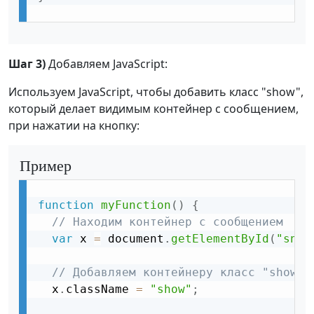
Шаг 3)
Добавляем JavaScript:
Используем JavaScript, чтобы добавить класс "show",
который делает видимым контейнер с сообщением,
при нажатии на кнопку:
Пример
function
myFunction
(
)
{
// Находим контейнер с сообщением
var
 x 
=
 document
.
getElementById
(
"snac
// Добавляем контейнеру класс "show"
  x
.
className 
=
"show"
;