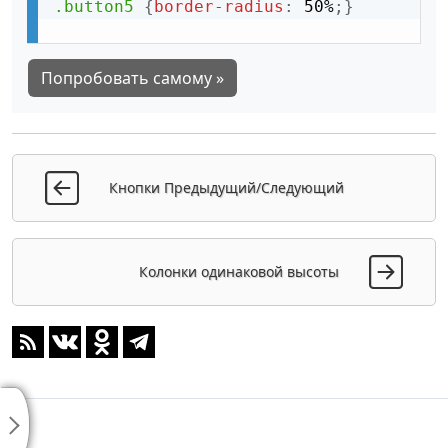
.button5
{
border-radius
:
 50%
;
}
Попробовать самому »
Кнопки Предыдущий/Следующий
Колонки одинаковой высоты