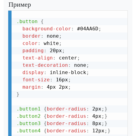
Пример
.button
{
background-color
:
 #04AA6D
;
border
:
 none
;
color
:
 white
;
padding
:
 20px
;
text-align
:
 center
;
text-decoration
:
 none
;
display
:
 inline-block
;
font-size
:
 16px
;
margin
:
 4px 2px
;
}
.button1
{
border-radius
:
 2px
;
}
.button2
{
border-radius
:
 4px
;
}
.button3
{
border-radius
:
 8px
;
}
.button4
{
border-radius
:
 12px
;
}