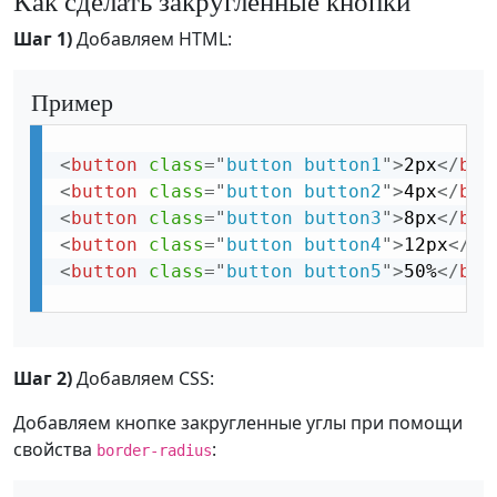
Шаг 1)
Добавляем HTML:
Пример
<
button
class
=
"
button button1
"
>
2px
</
but
<
button
class
=
"
button button2
"
>
4px
</
but
<
button
class
=
"
button button3
"
>
8px
</
but
<
button
class
=
"
button button4
"
>
12px
</
bu
<
button
class
=
"
button button5
"
>
50%
</
but
Шаг 2)
Добавляем CSS:
Добавляем кнопке закругленные углы при помощи
свойства
:
border-radius