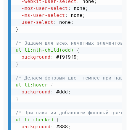
-webkit-user-select
:
 none
;
-moz-user-select
:
 none
;
-ms-user-select
:
 none
;
user-select
:
 none
;
}
/* Задаем для всех нечетных элементов д
ul li:nth-child(odd)
{
background
:
 #f9f9f9
;
}
/* Делаем фоновый цвет темнее при навед
ul li:hover
{
background
:
 #ddd
;
}
/* При нажатии добавляем фоновый цвет и
ul li.checked
{
background
:
 #888
;