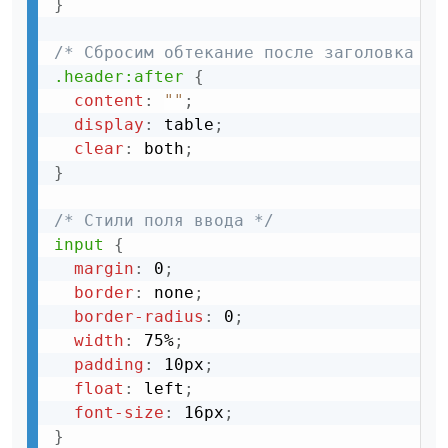
}
/* Сбросим обтекание после заголовка */
.header:after
{
content
:
""
;
display
:
 table
;
clear
:
 both
;
}
/* Стили поля ввода */
input
{
margin
:
 0
;
border
:
 none
;
border-radius
:
 0
;
width
:
 75%
;
padding
:
 10px
;
float
:
 left
;
font-size
:
 16px
;
}