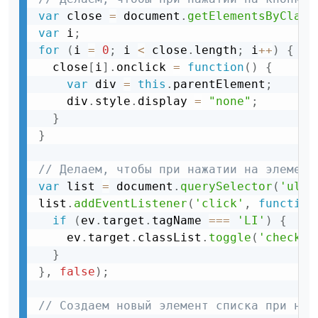
var
 close 
=
 document
.
getElementsByClass
var
 i
;
for
(
i 
=
0
;
 i 
<
 close
.
length
;
 i
++
)
{
  close
[
i
]
.
onclick 
=
function
(
)
{
var
 div 
=
this
.
parentElement
;
    div
.
style
.
display 
=
"none"
;
}
}
// Делаем, чтобы при нажатии на элемент
var
 list 
=
 document
.
querySelector
(
'ul'
)
list
.
addEventListener
(
'click'
,
function
if
(
ev
.
target
.
tagName 
===
'LI'
)
{
    ev
.
target
.
classList
.
toggle
(
'checked
}
}
,
false
)
;
// Создаем новый элемент списка при наж