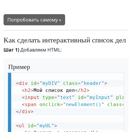
Попробовать самому »
Как сделать интерактивный список дел
Шаг 1)
Добавляем HTML:
Пример
<
div
id
=
"
myDIV
"
class
=
"
header
"
>
<
h2
>
Мой список дел
</
h2
>
<
input
type
=
"
text
"
id
=
"
myInput
"
place
<
span
onclick
=
"
newElement()
"
class
=
"
a
</
div
>
<
ul
id
=
"
myUL
"
>