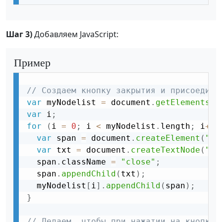
Шаг 3)
Добавляем JavaScript:
Пример
// Создаем кнопку закрытия и присоединя
var
 myNodelist 
=
 document
.
getElementsBy
var
 i
;
for
(
i 
=
0
;
 i 
<
 myNodelist
.
length
;
 i
++
)
var
 span 
=
 document
.
createElement
(
"SP
var
 txt 
=
 document
.
createTextNode
(
"\u
  span
.
className 
=
"close"
;
  span
.
appendChild
(
txt
)
;
  myNodelist
[
i
]
.
appendChild
(
span
)
;
}
// Делаем, чтобы при нажатии на кнопку 