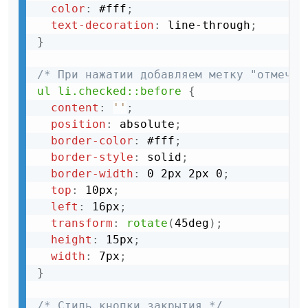
color
:
 #fff
;
text-decoration
:
 line-through
;
}
/* При нажатии добавляем метку "отмечен
ul li.checked::before
{
content
:
''
;
position
:
 absolute
;
border-color
:
 #fff
;
border-style
:
 solid
;
border-width
:
 0 2px 2px 0
;
top
:
 10px
;
left
:
 16px
;
transform
:
rotate
(
45deg
)
;
height
:
 15px
;
width
:
 7px
;
}
/* Стиль кнопки закрытия */