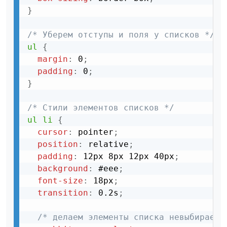
}
/* Уберем отступы и поля у списков */
ul
{
margin
:
 0
;
padding
:
 0
;
}
/* Стили элементов списков */
ul li
{
cursor
:
 pointer
;
position
:
 relative
;
padding
:
 12px 8px 12px 40px
;
background
:
 #eee
;
font-size
:
 18px
;
transition
:
 0.2s
;
/* делаем элементы списка невыбираемы