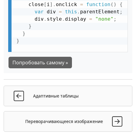
    close
[
i
]
.
onclick 
=
function
(
)
{
var
 div 
=
this
.
parentElement
;
      div
.
style
.
display 
=
"none"
;
}
}
}
Попробовать самому »
Адаптивные таблицы
Переворачивающееся изображение