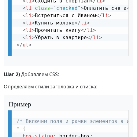
<
li
>
Сходить в спортзал
</
li
>
<
li
class
=
"
checked
"
>
Оплатить счета
</
l
<
li
>
Встретиться с Иваном
</
li
>
<
li
>
Купить молоко
</
li
>
<
li
>
Прочитать книгу
</
li
>
<
li
>
Убрать в квартире
</
li
>
</
ul
>
Шаг 2)
Добавляем CSS:
Определяем стили заголовка и списка:
Пример
/* Включим поля и рамки элементов в их 
*
{
box-sizing
:
 border-box
;