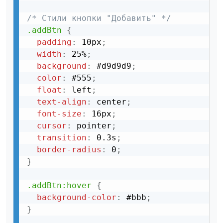
/* Стили кнопки "Добавить" */
.addBtn
{
padding
:
 10px
;
width
:
 25%
;
background
:
 #d9d9d9
;
color
:
 #555
;
float
:
 left
;
text-align
:
 center
;
font-size
:
 16px
;
cursor
:
 pointer
;
transition
:
 0.3s
;
border-radius
:
 0
;
}
.addBtn:hover
{
background-color
:
 #bbb
;
}