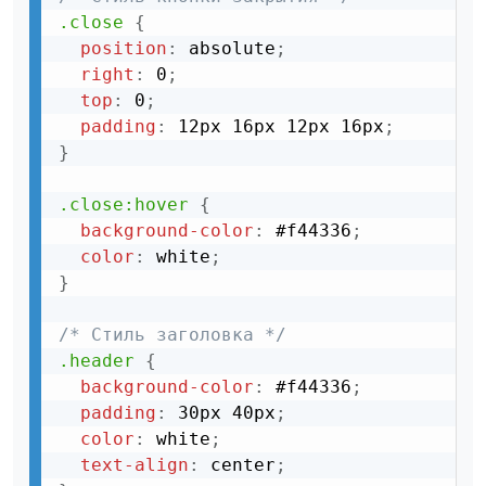
.close
{
position
:
 absolute
;
right
:
 0
;
top
:
 0
;
padding
:
 12px 16px 12px 16px
;
}
.close:hover
{
background-color
:
 #f44336
;
color
:
 white
;
}
/* Стиль заголовка */
.header
{
background-color
:
 #f44336
;
padding
:
 30px 40px
;
color
:
 white
;
text-align
:
 center
;