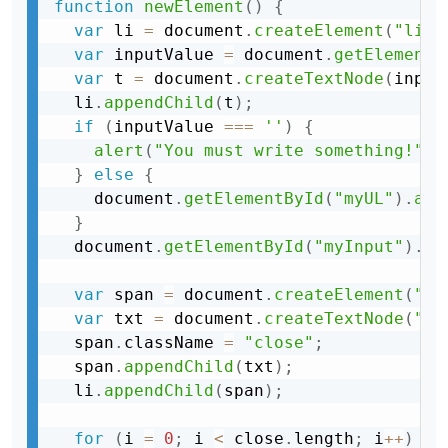
function
newElement
(
)
{
var
 li 
=
 document
.
createElement
(
"li"
)
var
 inputValue 
=
 document
.
getElementB
var
 t 
=
 document
.
createTextNode
(
input
  li
.
appendChild
(
t
)
;
if
(
inputValue 
===
''
)
{
alert
(
"You must write something!"
)
;
}
else
{
    document
.
getElementById
(
"myUL"
)
.
app
}
  document
.
getElementById
(
"myInput"
)
.
va
var
 span 
=
 document
.
createElement
(
"SP
var
 txt 
=
 document
.
createTextNode
(
"\u
  span
.
className 
=
"close"
;
  span
.
appendChild
(
txt
)
;
  li
.
appendChild
(
span
)
;
for
(
i 
=
0
;
 i 
<
 close
.
length
;
 i
++
)
{