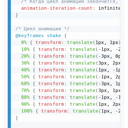
/* Когда цикл анимации закончится, за
animation-iteration-count
:
 infinite
;
}
/* Цикл анимации */
@keyframes
 shake
{
0%
{
transform
:
translate
(
1px, 1px
)
r
10%
{
transform
:
translate
(
-1px, -2px
20%
{
transform
:
translate
(
-3px, 0px
)
30%
{
transform
:
translate
(
3px, 2px
)
40%
{
transform
:
translate
(
1px, -1px
)
50%
{
transform
:
translate
(
-1px, 2px
)
60%
{
transform
:
translate
(
-3px, 1px
)
70%
{
transform
:
translate
(
3px, 1px
)
80%
{
transform
:
translate
(
-1px, -1px
90%
{
transform
:
translate
(
1px, 2px
)
100%
{
transform
:
translate
(
1px, -2px
}