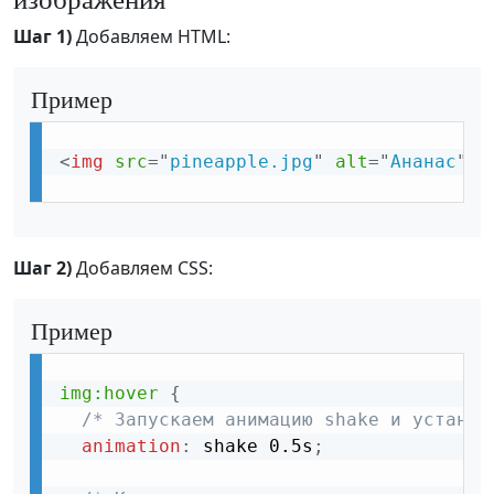
Шаг 1)
Добавляем HTML:
Пример
<
img
src
=
"
pineapple.jpg
"
alt
=
"
Ананас
"
>
Шаг 2)
Добавляем CSS:
Пример
img:hover
{
/* Запускаем анимацию shake и устанав
animation
:
 shake 0.5s
;