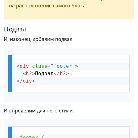
на расположение самого блока.
Подвал
И, наконец, добавим подвал.
<
div
class
=
"
footer
"
>
<
h2
>
Подвал
</
h2
>
</
div
>
И определим для него стили:
.footer
{