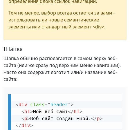
определения блока ссылок навигации.
Тем не менее, выбор всегда остается за вами -
использовать ли новые семантические
элементы или стандартный элемент <div>.
Шапка
Шапка обычно располагается в самом верху веб-
сайта (или же сразу под верхним меню навигации).
Часто она содержит логотип или/и название веб-
сайта:
<
div
class
=
"
header
"
>
<
h1
>
Мой веб-сайт
</
h1
>
<
p
>
Веб-сайт создан мной.
</
p
>
</
div
>