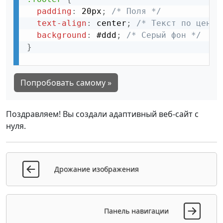
padding
:
 20px
;
/* Поля */
text-align
:
 center
;
/* Текст по центр
background
:
 #ddd
;
/* Серый фон */
}
Попробовать самому »
Поздравляем! Вы создали адаптивный веб-сайт с
нуля.
Дрожание изображения
Панель навигации