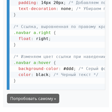
padding
:
 14px 20px
;
/* Добавляем поля
text-decoration
:
 none
;
/* Убираем под
}
/* Ссылка, выровненная по правому краю 
.navbar a.right
{
float
:
 right
;
}
/* Изменяем цвет ссылки при наведении к
.navbar a:hover
{
background-color
:
 #ddd
;
/* Серый фон 
color
:
 black
;
/* Черный текст */
}
Попробовать самому »