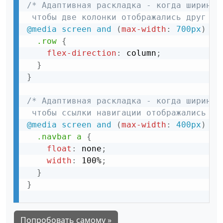
/* Адаптивная раскладка - когда ширина 
 чтобы две колонки отображались друг по
@media
 screen and 
(
max-width
:
 700px
)
{
.row
{
flex-direction
:
 column
;
}
}
/* Адаптивная раскладка - когда ширина 
 чтобы ссылки навигации отображались др
@media
 screen and 
(
max-width
:
 400px
)
{
.navbar a
{
float
:
 none
;
width
:
 100%
;
}
}
Попробовать самому »