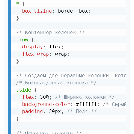
*
{
box-sizing
:
 border-box
;
}
/* Контейнер колонок */
.row
{
display
:
 flex
;
flex-wrap
:
 wrap
;
}
/* Создаем две неравные колонки, которы
/* Боковая/левая колонка */
.side
{
flex
:
 30%
;
/* Ширина колонки */
background-color
:
 #f1f1f1
;
/* Серый ф
padding
:
 20px
;
/* Поля */
}
/* Основная колонка */