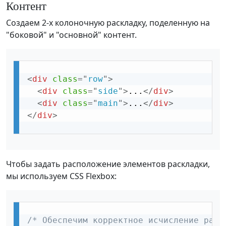
Контент
Создаем 2-х колоночную раскладку, поделенную на
"боковой" и "основной" контент.
<
div
class
=
"
row
"
>
<
div
class
=
"
side
"
>
...
</
div
>
<
div
class
=
"
main
"
>
...
</
div
>
</
div
>
Чтобы задать расположение элементов раскладки,
мы используем CSS Flexbox:
/* Обеспечим корректное исчисление разм