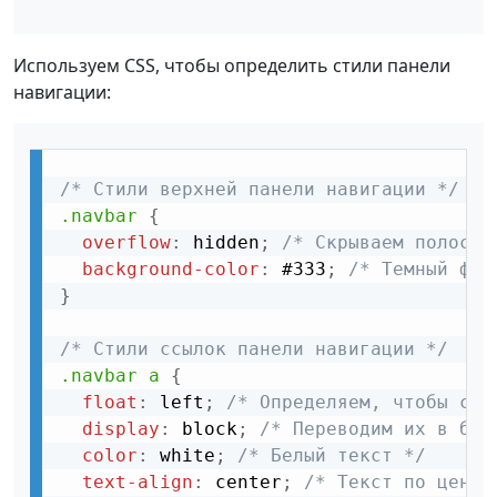
Используем CSS, чтобы определить стили панели
навигации:
/* Стили верхней панели навигации */
.navbar
{
overflow
:
 hidden
;
/* Скрываем полосы 
background-color
:
 #333
;
/* Темный фон
}
/* Стили ссылок панели навигации */
.navbar a
{
float
:
 left
;
/* Определяем, чтобы ссы
display
:
 block
;
/* Переводим их в бло
color
:
 white
;
/* Белый текст */
text-align
:
 center
;
/* Текст по центр