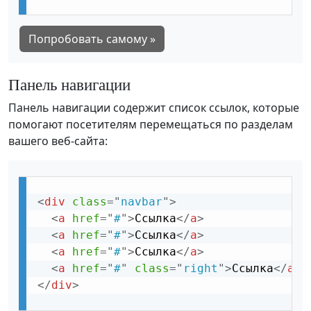
Попробовать самому »
Панель навигации
Панель навигации содержит список ссылок, которые
помогают посетителям перемещаться по разделам
вашего веб-сайта:
<
div
class
=
"
navbar
"
>
<
a
href
=
"
#
"
>
Ссылка
</
a
>
<
a
href
=
"
#
"
>
Ссылка
</
a
>
<
a
href
=
"
#
"
>
Ссылка
</
a
>
<
a
href
=
"
#
"
class
=
"
right
"
>
Ссылка
</
a
>
</
div
>