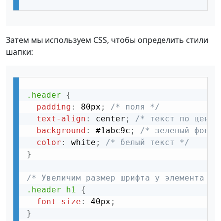
Затем мы используем CSS, чтобы определить стили
шапки:
.header
{
padding
:
 80px
;
/* поля */
text-align
:
 center
;
/* текст по центр
background
:
 #1abc9c
;
/* зеленый фон *
color
:
 white
;
/* белый текст */
Шапка
}
/* Увеличим размер шрифта у элемента <h
.header h1
{
font-size
:
 40px
;
}