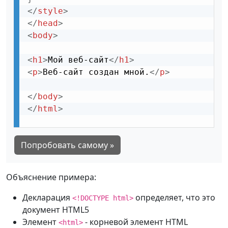
</
style
>
</
head
>
<
body
>
<
h1
>
Мой веб-сайт
</
h1
>
<
p
>
Веб-сайт создан мной.
</
p
>
</
body
>
</
html
>
Попробовать самому »
Объяснение примера:
Декларация
определяет, что это
<!DOCTYPE html>
документ HTML5
Элемент
- корневой элемент HTML
<html>