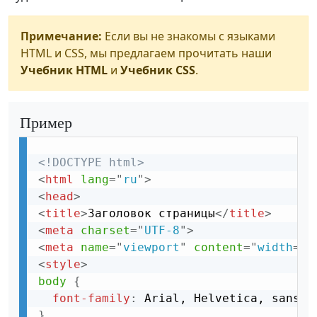
Примечание:
Если вы не знакомы с языками
HTML и CSS, мы предлагаем прочитать наши
Учебник HTML
и
Учебник CSS
.
Пример
<!DOCTYPE html>
<
html
lang
=
"
ru
"
>
<
head
>
<
title
>
Заголовок страницы
</
title
>
<
meta
charset
=
"
UTF-8
"
>
<
meta
name
=
"
viewport
"
content
=
"
width
=
de
<
style
>
body
{
font-family
:
 Arial, Helvetica, sans-s
}