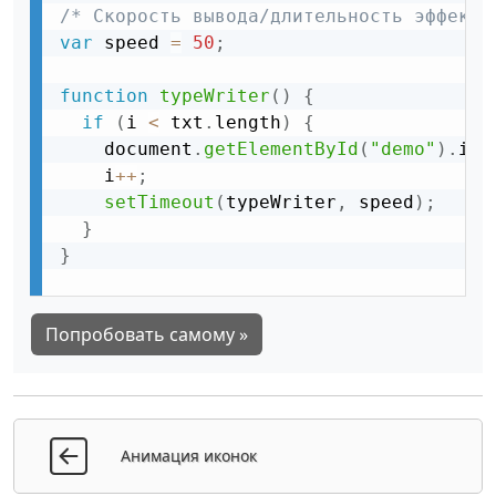
/* Скорость вывода/длительность эффекта
var
 speed 
=
50
;
function
typeWriter
(
)
{
if
(
i 
<
 txt
.
length
)
{
    document
.
getElementById
(
"demo"
)
.
inn
    i
++
;
setTimeout
(
typeWriter
,
 speed
)
;
}
}
Попробовать самому »
Анимация иконок