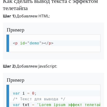
Как сделать вывод текста с эффектом
телетайпа
Шаг 1)
Добавляем HTML:
Пример
<
p
id
=
"
demo
"
>
</
p
>
Шаг 2)
Добавляем JavaScript:
Пример
var
 i 
=
0
;
/* Текст для вывода */
var
 txt 
=
'Lorem ipsum эффект телетайпа