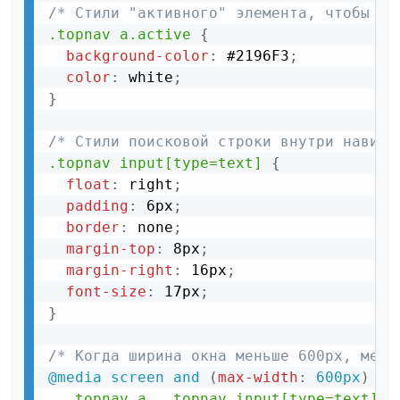
/* Стили "активного" элемента, чтобы вы
.topnav a.active
{
background-color
:
 #2196F3
;
color
:
 white
;
}
/* Стили поисковой строки внутри навига
.topnav input[type=text]
{
float
:
 right
;
padding
:
 6px
;
border
:
 none
;
margin-top
:
 8px
;
margin-right
:
 16px
;
font-size
:
 17px
;
}
/* Когда ширина окна меньше 600px, меня
@media
 screen and 
(
max-width
:
 600px
)
{
.topnav a, .topnav input[type=text]
{