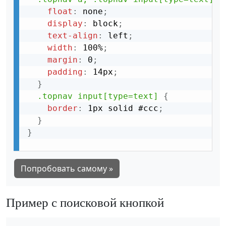
float
:
 none
;
display
:
 block
;
text-align
:
 left
;
width
:
 100%
;
margin
:
 0
;
padding
:
 14px
;
}
.topnav input[type=text]
{
border
:
 1px solid #ccc
;
}
}
Попробовать самому »
Пример с поисковой кнопкой