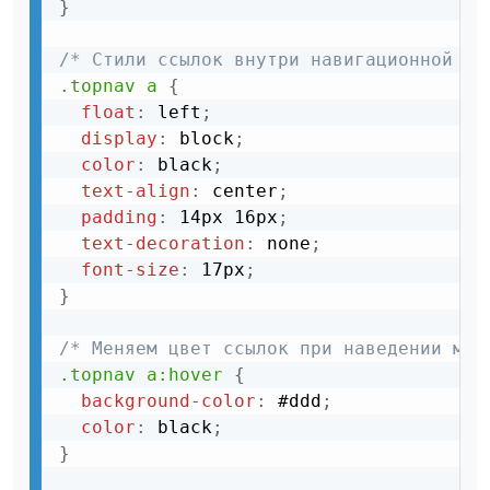
}
/* Стили ссылок внутри навигационной па
.topnav a
{
float
:
 left
;
display
:
 block
;
color
:
 black
;
text-align
:
 center
;
padding
:
 14px 16px
;
text-decoration
:
 none
;
font-size
:
 17px
;
}
/* Меняем цвет ссылок при наведении мыш
.topnav a:hover
{
background-color
:
 #ddd
;
color
:
 black
;
}