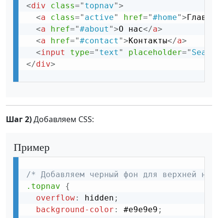
<
div
class
=
"
topnav
"
>
<
a
class
=
"
active
"
href
=
"
#home
"
>
Главна
<
a
href
=
"
#about
"
>
О нас
</
a
>
<
a
href
=
"
#contact
"
>
Контакты
</
a
>
<
input
type
=
"
text
"
placeholder
=
"
Searc
</
div
>
Шаг 2)
Добавляем CSS:
Пример
/* Добавляем черный фон для верхней нав
.topnav
{
overflow
:
 hidden
;
background-color
:
 #e9e9e9
;