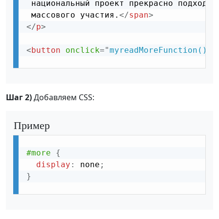
 национальный проект прекрасно подходит 
 массового участия.
</
span
>
</
p
>
<
button
onclick
=
"
myreadMoreFunction()
"
Шаг 2)
Добавляем CSS:
Пример
#more
{
display
:
 none
;
}