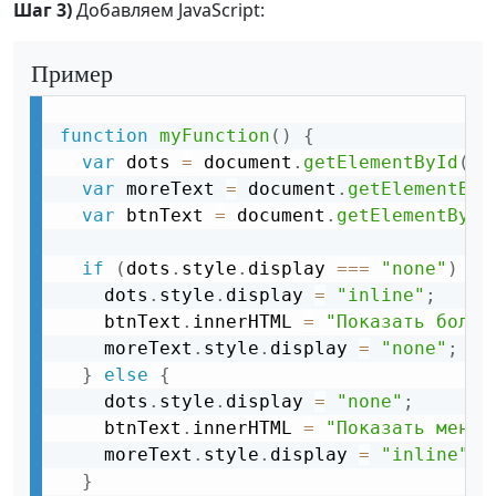
Шаг 3)
Добавляем JavaScript:
Пример
function
myFunction
(
)
{
var
 dots 
=
 document
.
getElementById
(
"d
var
 moreText 
=
 document
.
getElementByI
var
 btnText 
=
 document
.
getElementById
if
(
dots
.
style
.
display 
===
"none"
)
{
    dots
.
style
.
display 
=
"inline"
;
    btnText
.
innerHTML 
=
"Показать больш
    moreText
.
style
.
display 
=
"none"
;
}
else
{
    dots
.
style
.
display 
=
"none"
;
    btnText
.
innerHTML 
=
"Показать меньш
    moreText
.
style
.
display 
=
"inline"
;
}