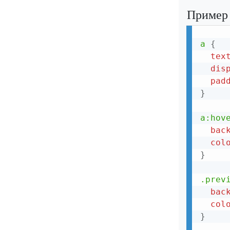
Пример
Выезжающие кнопки боковой
навигации
Мега меню
a
{
tex
Хлебные крошки на CSS
dis
pad
Пагинация - Постраничная
навигация
}
Панель навигации
a:hov
bac
Меню выезжающее вниз при
прокрутке
col
}
Фиксированное меню
.prev
Прилипающая панель навигации
bac
Шапка с вкладками
col
}
Поиск по меню навигации