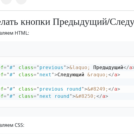
елать кнопки Предыдущий/Сле
вляем HTML:
ef
=
"
#
"
class
=
"
previous
"
>
&laquo;
 Предыдущий
</
a
ef
=
"
#
"
class
=
"
next
"
>
Следующий 
&raquo;
</
a
>
ef
=
"
#
"
class
=
"
previous round
"
>
&#8249;
</
a
>
ef
=
"
#
"
class
=
"
next round
"
>
&#8250;
</
a
>
ляем CSS: