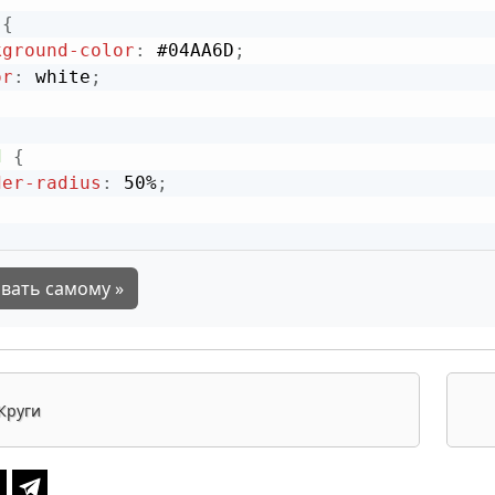
{
kground-color
:
 #04AA6D
;
or
:
 white
;
d
{
der-radius
:
 50%
;
вать самому »
Круги