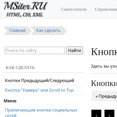
Кнопки
Перейти к основному содержанию
Самоучители
Справочни
Кнопка Показать больше/Показать
меньше
Разделенная кнопка с выпадающим
Главная
Как сделать
меню
Кнопка-блок во всю ширину
Кноп
Кнопка с уведомлением
Кнопки с индикатором загрузки
Здесь вы уз
КАК СДЕЛАТЬ
Закругленные кнопки
Кнопк
Кнопки Предыдущий/Следующий
Кнопка "Наверх" или Scroll to Top
« Предыд
Меню
Прилипающие кнопки социальных
‹
›
сетей