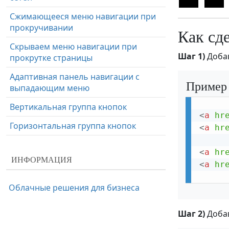
Сжимающееся меню навигации при
прокручивании
Как сд
Скрываем меню навигации при
Шаг 1)
Доба
прокрутке страницы
Адаптивная панель навигации с
Пример
выпадающим меню
Вертикальная группа кнопок
<
a
hr
Горизонтальная группа кнопок
<
a
hr
Меню навигации с
<
a
hr
подчеркивающимися ссылками
ИНФОРМАЦИЯ
<
a
hr
Вертикальное меню
Облачные решения для бизнеса
Адаптивная шапка сайта
Выпадающее подменю в боковой
Шаг 2)
Добав
панели навигации