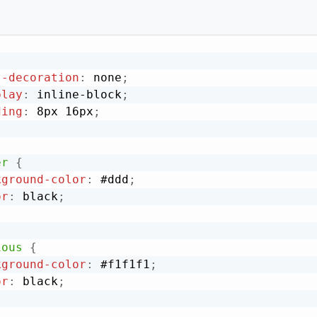
t-decoration
:
 none
;
play
:
 inline-block
;
ding
:
 8px 16px
;
er
{
kground-color
:
 #ddd
;
or
:
 black
;
ious
{
kground-color
:
 #f1f1f1
;
or
:
 black
;