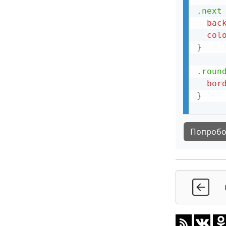
Иконка меню
.next
bac
Панель навигации внизу страницы
col
Горизонтальное меню со
}
скроллингом
.roun
Навигационная панель из иконок
bor
Выпадающий пункт меню в
}
навигационной панели
Поисковая панель
Попробо
Полноэкранное оверлейное меню
Адаптивная навигация в верху
страницы
Разное
Полноэкранное видео в фоновом
режиме